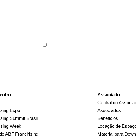
ABF News com as
s do franchising.
Li e concordo com os
Termos de Uso
e a
Polític
entro
Associado
Central do Associa
sing Expo
Associados
sing Summit Brasil
Beneficios
ising Week
Locação de Espaç
do ABF Franchising
Material para Down