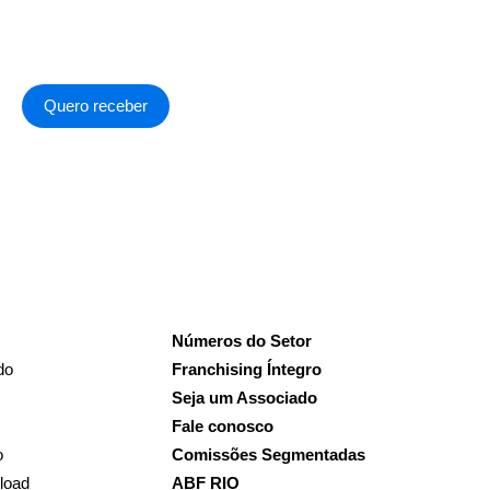
Quero receber
a de Privacidade
.
Números do Setor
do
Franchising Íntegro
Seja um Associado
Fale conosco
o
Comissões Segmentadas
load
ABF RIO