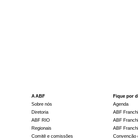
Receba em seu e-mail, de graça, a 
principais notícias e informaçõe
A ABF
Fique por d
Sobre nós
Agenda
Diretoria
ABF Franchi
ABF RIO
ABF Franchi
Regionais
ABF Franch
Comitê e comissões
Convenção 