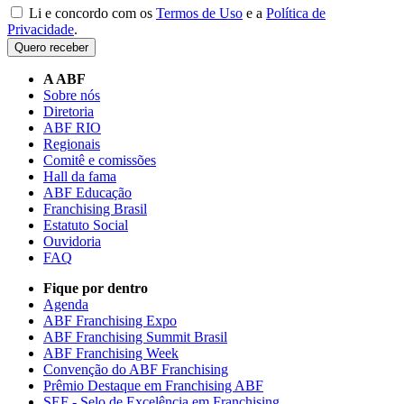
Li e concordo com os
Termos de Uso
e a
Política de
Privacidade
.
Quero receber
A ABF
Sobre nós
Diretoria
ABF RIO
Regionais
Comitê e comissões
Hall da fama
ABF Educação
Franchising Brasil
Estatuto Social
Ouvidoria
FAQ
Fique por dentro
Agenda
ABF Franchising Expo
ABF Franchising Summit Brasil
ABF Franchising Week
Convenção do ABF Franchising
Prêmio Destaque em Franchising ABF
SEF - Selo de Excelência em Franchising