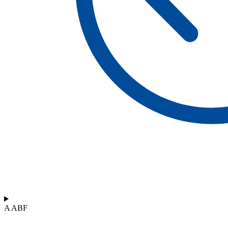
A ABF