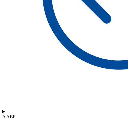
A ABF