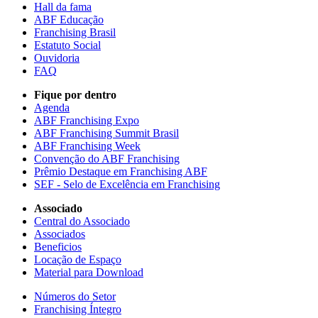
Hall da fama
ABF Educação
Franchising Brasil
Estatuto Social
Ouvidoria
FAQ
Fique por dentro
Agenda
ABF Franchising Expo
ABF Franchising Summit Brasil
ABF Franchising Week
Convenção do ABF Franchising
Prêmio Destaque em Franchising ABF
SEF - Selo de Excelência em Franchising
Associado
Central do Associado
Associados
Beneficios
Locação de Espaço
Material para Download
Números do Setor
Franchising Íntegro