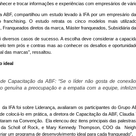
nhecer e trocar informações e experiências com empresários de vár
l da ABF, compartilhou um estudo levado à IFA por um empresário d
o franchising. O estudo retrata os cinco modelos mais utilizado
s, Franqueados diretos da marca, Máster franqueados, Subsidiária da
diversos casos de sucesso. A escolha deve considerar a capacidad
delo tem prós e contras mas ao conhecer os desafios e oportunida
nal das marcas”, ressaltou.
o ideal
a de Capacitação da ABF: “Se o líder não gosta de conexã
 genuína a preocupação e a empatia com a equipe, infelizm
 da IFA foi sobre Liderança, avaliaram os participantes do Grupo AB
de colocá-lo em prática, a diretora de Capacitação da ABF, Claudia 
entaram na Convenção. Ela elencou dez itens principais das palestra
 da Scholl of Rock, e Mary Kennedy Thompson, COO da Neighbo
criar um programa de desenvolvimento ideal para cada franqueado”.