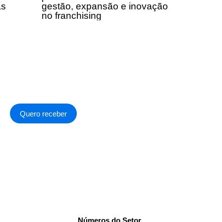
as
gestão, expansão e inovação
no franchising
Quero receber
a de Privacidade
.
Números do Setor