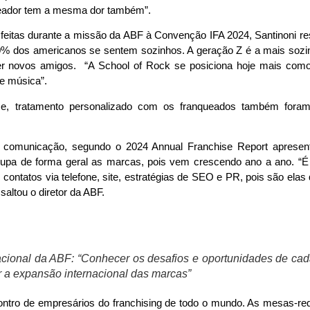
ueador tem a mesma dor também”.
 feitas durante a missão da ABF à Convenção IFA 2024, Santinoni r
60% dos americanos se sentem sozinhos. A geração Z é a mais soz
azer novos amigos. “A School of Rock se posiciona hoje mais c
e música”.
, tratamento personalizado com os franqueados também foram
 comunicação, segundo o 2024 Annual Franchise Report apresent
pa de forma geral as marcas, pois vem crescendo ano a ano. “É p
contatos via telefone, site, estratégias de SEO e PR, pois são elas
altou o diretor da ABF.
rnacional da ABF: “Conhecer os desafios e oportunidades de ca
ar a expansão internacional das marcas”
ntro de empresários do franchising de todo o mundo. As mesas-red