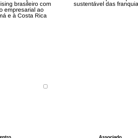
ising brasileiro com
sustentável das franqui
o empresarial ao
á e à Costa Rica
ABF News com as
s do franchising.
Li e concordo com os
Termos de Uso
e a
Polític
entro
Associado