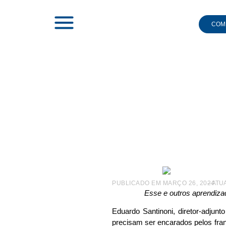
COMI
|
NOTÍCIAS
|
ABF EM AÇÃO
|
PÓS-IFA ABF 24: SE TE
Pós-I
franquea
PUBLICADO EM
MARÇO 26, 2024
– ATU
Esse e outros aprendiza
Eduardo Santinoni, diretor-adju
precisam ser encarados pelos fra