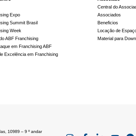
Central do Associa
sing Expo
Associados
sing Summit Brasil
Beneficios
ising Week
Locação de Espaç
do ABF Franchising
Material para Down
taque em Franchising ABF
de Excelência em Franchising
as, 10989 – 9 º andar