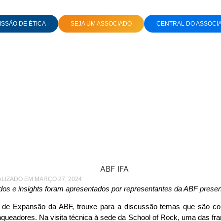
SSÃO DE ÉTICA
SEJA UM ASSOCIADO
CENTRAL DO ASSOCI
M DOR PARA O FRANQUEADO, TEM DOR PARA O FRANQUEADOR
FA ABF 24: se tem dor 
do, tem dor para o fr
ALIZADO EM MARÇO 27, 2024
dos e insights foram apresentados por representantes da ABF prese
nto de Expansão da ABF, trouxe para a discussão temas que são c
nqueadores. Na visita técnica à sede da School of Rock, uma das f