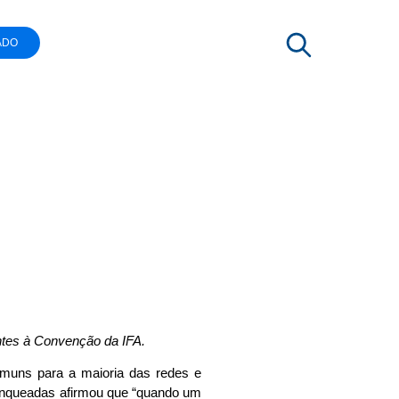
ADO
para o
anqueador
ntes à Convenção da IFA.
omuns para a maioria das redes e
ranqueadas afirmou que “quando um