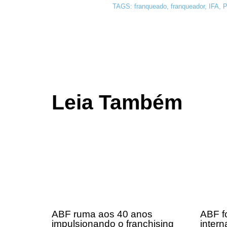
TAGS:
franqueado
,
franqueador
,
IFA
,
P
Leia Também
ABF ruma aos 40 anos
ABF fo
impulsionando o franchising
intern