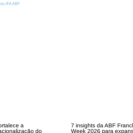
ós-IFA ABF
rtalece a
7 insights da ABF Franc
acionalização do
Week 2026 para expan