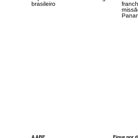
brasileiro
franch
missã
Panam
Receba em seu e-mail, de graça, a 
principais notícias e informaçõe
A ABF
Fique por d