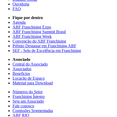
Ouvidoria
FAQ
Fique por dentro
Agenda
ABF Franchising Expo
ABF Franchising Summit Brasil
ABF Franchising Week
Convenção do ABF Franchising
Prêmio Destaque em Franchising ABF
SEF - Selo de Excelência em Franchising
Associado
Central do Associado
Associados
Beneficios
Locação de Espaço
Material para Download
Números do Setor
Franchising Íntegro
Seja um Associado
Fale conosco
Comissões Segmentadas
ABF RIO