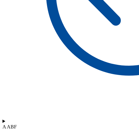
A ABF