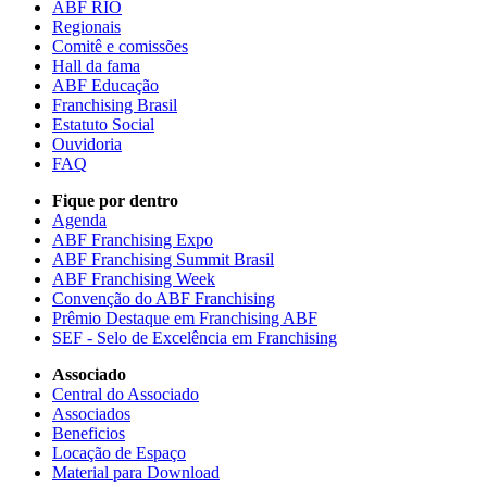
ABF RIO
Regionais
Comitê e comissões
Hall da fama
ABF Educação
Franchising Brasil
Estatuto Social
Ouvidoria
FAQ
Fique por dentro
Agenda
ABF Franchising Expo
ABF Franchising Summit Brasil
ABF Franchising Week
Convenção do ABF Franchising
Prêmio Destaque em Franchising ABF
SEF - Selo de Excelência em Franchising
Associado
Central do Associado
Associados
Beneficios
Locação de Espaço
Material para Download