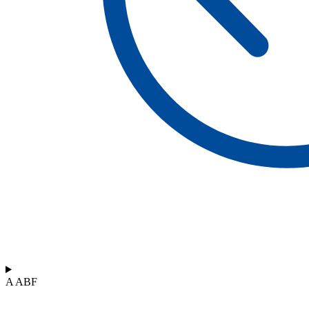
A ABF