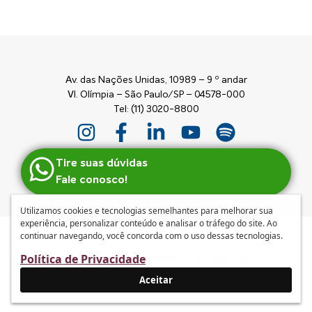
Av. das Nações Unidas, 10989 – 9 º andar
Vl. Olímpia – São Paulo/SP – 04578-000
Tel: (11) 3020-8800
Tire suas dúvidas
Fale conosco!
Utilizamos cookies e tecnologias semelhantes para melhorar sua
experiência, personalizar conteúdo e analisar o tráfego do site. Ao
continuar navegando, você concorda com o uso dessas tecnologias.
Anuncie
|
Guia de Franquias ABF
|
Política de privacidade e
Política de Privacidade
tratamento de dados pessoais
|
Termos de Uso
© 2026 – ABF | Associação Brasileira de Franchising
Aceitar
Desenvolvido por
mufasa