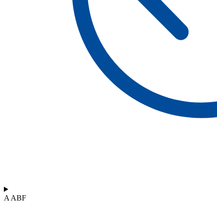
A ABF