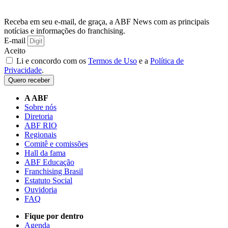
Receba em seu e-mail, de graça, a ABF News com as principais
notícias e informações do franchising.
E-mail
Aceito
Li e concordo com os
Termos de Uso
e a
Política de
Privacidade
.
Quero receber
A ABF
Sobre nós
Diretoria
ABF RIO
Regionais
Comitê e comissões
Hall da fama
ABF Educação
Franchising Brasil
Estatuto Social
Ouvidoria
FAQ
Fique por dentro
Agenda