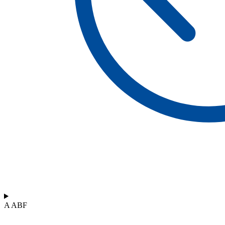
A ABF