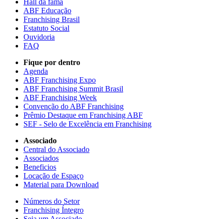
Hall da fama
ABF Educação
Franchising Brasil
Estatuto Social
Ouvidoria
FAQ
Fique por dentro
Agenda
ABF Franchising Expo
ABF Franchising Summit Brasil
ABF Franchising Week
Convenção do ABF Franchising
Prêmio Destaque em Franchising ABF
SEF - Selo de Excelência em Franchising
Associado
Central do Associado
Associados
Beneficios
Locação de Espaço
Material para Download
Números do Setor
Franchising Íntegro
Seja um Associado