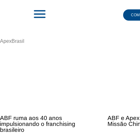
COMI
ApexBrasil
|
APEXBRASIL
ABF ruma aos 40 anos
ABF e ApexB
impulsionando o franchising
Missão Chi
brasileiro