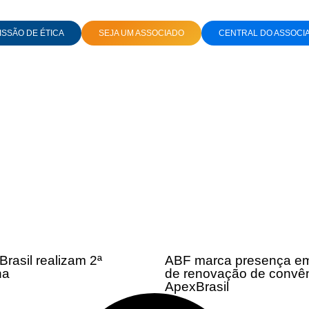
SSÃO DE ÉTICA
SEJA UM ASSOCIADO
CENTRAL DO ASSOCI
rasil realizam 2ª
ABF marca presença em
na
de renovação de convê
ApexBrasil