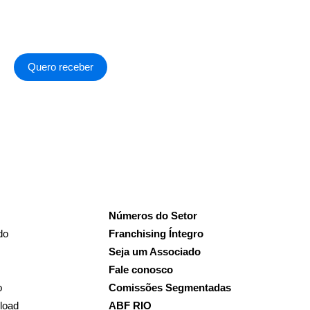
Quero receber
a de Privacidade
.
Números do Setor
do
Franchising Íntegro
Seja um Associado
Fale conosco
o
Comissões Segmentadas
load
ABF RIO