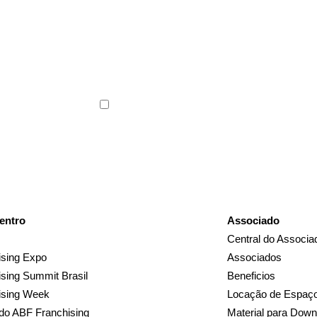
ABF News com as
s do franchising.
Li e concordo com os
Termos de Uso
e a
Polític
entro
Associado
Central do Associa
sing Expo
Associados
sing Summit Brasil
Beneficios
ising Week
Locação de Espaç
do ABF Franchising
Material para Down