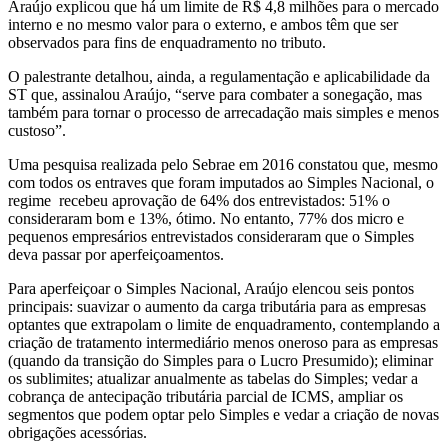
Araújo explicou que há um limite de R$ 4,8 milhões para o mercado
interno e no mesmo valor para o externo, e ambos têm que ser
observados para fins de enquadramento no tributo.
O palestrante detalhou, ainda, a regulamentação e aplicabilidade da
ST que, assinalou Araújo, “serve para combater a sonegação, mas
também para tornar o processo de arrecadação mais simples e menos
custoso”.
Uma pesquisa realizada pelo Sebrae em 2016 constatou que, mesmo
com todos os entraves que foram imputados ao Simples Nacional, o
regime recebeu aprovação de 64% dos entrevistados: 51% o
consideraram bom e 13%, ótimo. No entanto, 77% dos micro e
pequenos empresários entrevistados consideraram que o Simples
deva passar por aperfeiçoamentos.
Para aperfeiçoar o Simples Nacional, Araújo elencou seis pontos
principais: suavizar o aumento da carga tributária para as empresas
optantes que extrapolam o limite de enquadramento, contemplando a
criação de tratamento intermediário menos oneroso para as empresas
(quando da transição do Simples para o Lucro Presumido); eliminar
os sublimites; atualizar anualmente as tabelas do Simples; vedar a
cobrança de antecipação tributária parcial de ICMS, ampliar os
segmentos que podem optar pelo Simples e vedar a criação de novas
obrigações acessórias.