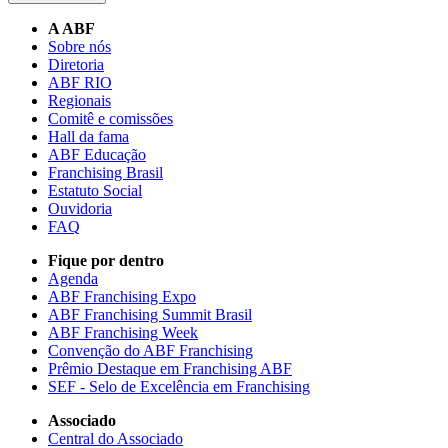
A ABF
Sobre nós
Diretoria
ABF RIO
Regionais
Comitê e comissões
Hall da fama
ABF Educação
Franchising Brasil
Estatuto Social
Ouvidoria
FAQ
Fique por dentro
Agenda
ABF Franchising Expo
ABF Franchising Summit Brasil
ABF Franchising Week
Convenção do ABF Franchising
Prêmio Destaque em Franchising ABF
SEF - Selo de Excelência em Franchising
Associado
Central do Associado