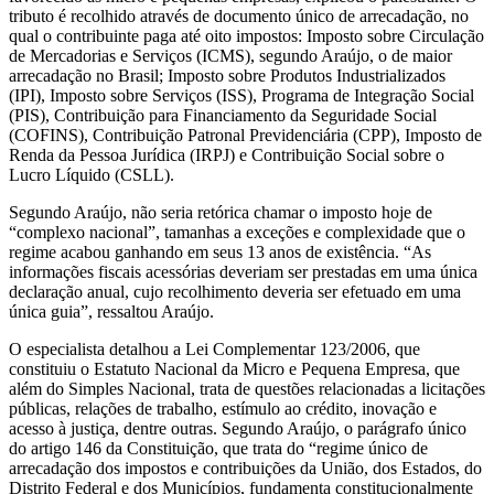
tributo é recolhido através de documento único de arrecadação, no
qual o contribuinte paga até oito impostos: Imposto sobre Circulação
de Mercadorias e Serviços (ICMS), segundo Araújo, o de maior
arrecadação no Brasil; Imposto sobre Produtos Industrializados
(IPI), Imposto sobre Serviços (ISS), Programa de Integração Social
(PIS), Contribuição para Financiamento da Seguridade Social
(COFINS), Contribuição Patronal Previdenciária (CPP), Imposto de
Renda da Pessoa Jurídica (IRPJ) e Contribuição Social sobre o
Lucro Líquido (CSLL).
Segundo Araújo, não seria retórica chamar o imposto hoje de
“complexo nacional”, tamanhas a exceções e complexidade que o
regime acabou ganhando em seus 13 anos de existência. “As
informações fiscais acessórias deveriam ser prestadas em uma única
declaração anual, cujo recolhimento deveria ser efetuado em uma
única guia”, ressaltou Araújo.
O especialista detalhou a Lei Complementar 123/2006, que
constituiu o Estatuto Nacional da Micro e Pequena Empresa, que
além do Simples Nacional, trata de questões relacionadas a licitações
públicas, relações de trabalho, estímulo ao crédito, inovação e
acesso à justiça, dentre outras. Segundo Araújo, o parágrafo único
do artigo 146 da Constituição, que trata do “regime único de
arrecadação dos impostos e contribuições da União, dos Estados, do
Distrito Federal e dos Municípios, fundamenta constitucionalmente