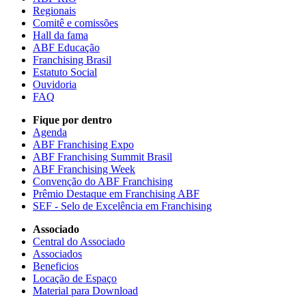
Regionais
Comitê e comissões
Hall da fama
ABF Educação
Franchising Brasil
Estatuto Social
Ouvidoria
FAQ
Fique por dentro
Agenda
ABF Franchising Expo
ABF Franchising Summit Brasil
ABF Franchising Week
Convenção do ABF Franchising
Prêmio Destaque em Franchising ABF
SEF - Selo de Excelência em Franchising
Associado
Central do Associado
Associados
Beneficios
Locação de Espaço
Material para Download