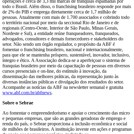
operações e cerca de 3,3 mil marcas de franquias espalhadas por
todo o Brasil. Além disso, o franchising brasileiro responde por mais
de 2% do PIB e emprega diretamente cerca de 1,7 milhão de
pessoas. Atualmente com mais de 1.700 associados e cobrindo todo
o território nacional por meio da seccional Rio de Janeiro e de
regionais (Centro-Oeste, Interior de São Paulo, Minas Gerais,
Nordeste e Sul), a entidade reúne franqueadores, franqueados,
advogados, consultores e demais fornecedores e stakeholders do
setor. Não sendo um órgão regulador, o propósito da ABF é
fomentar o franchising brasileiro, nacional e internacionalmente,
para que ele se mantenha próspero, sustentável, inovador, inclusivo,
íntegro e ético. A Associação dedica-se a aperfeiçoar o sistema de
franquias brasileiro por meio da capacitação de pessoas em diversos
cursos presenciais e on-line, do estímulo à inovação, da
disseminação das melhores práticas, da representação junto às
diversas instâncias públicas e divulgação dos resultados do setor.
Acompanhe as notícias da ABF na newsletter semanal e gratuita
www.abf.com.br/abfnews
.
Sobre o Sebrae
Ao fomentar o empreendedorismo e apoiar o crescimento das micro
e pequenas empresas, que são as grandes geradoras de emprego e
renda do país, o Sebrae proporciona a inclusão econômica e social
de milhões de brasileiros. A instituição investe em ações e programas