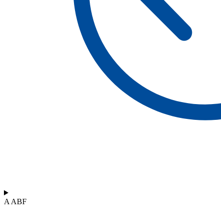
A ABF