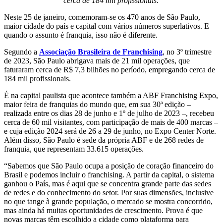
cerca de 184 mil profissionais.
Neste 25 de janeiro, comemoram-se os 470 anos de São Paulo,
maior cidade do país e capital com vários números superlativos. E
quando o assunto é franquia, isso não é diferente.
Segundo a
Associação Brasileira de Franchising
, no 3º trimestre
de 2023, São Paulo abrigava mais de 21 mil operações, que
faturaram cerca de R$ 7,3 bilhões no período, empregando cerca de
184 mil profissionais.
É na capital paulista que acontece também a ABF Franchising Expo,
maior feira de franquias do mundo que, em sua 30ª edição –
realizada entre os dias 28 de junho e 1º de julho de 2023 –, recebeu
cerca de 60 mil visitantes, com participação de mais de 400 marcas –
e cuja edição 2024 será de 26 a 29 de junho, no Expo Center Norte.
Além disso, São Paulo é sede da própria ABF e de 268 redes de
franquia, que representam 33.615 operações.
“Sabemos que São Paulo ocupa a posição de coração financeiro do
Brasil e podemos incluir o franchising. A partir da capital, o sistema
ganhou o País, mas é aqui que se concentra grande parte das sedes
de redes e do conhecimento do setor. Por suas dimensões, inclusive
no que tange à grande população, o mercado se mostra concorrido,
mas ainda há muitas oportunidades de crescimento. Prova é que
novas marcas têm escolhido a cidade como plataforma para