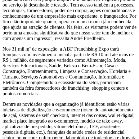
ou serviço já desenhado e testado. Tem acesso também a processos,
tecnologias, fornecedores, poder de compra, ações compartilhadas e
conhecimento de um empresário mais experiente, o franqueador. Por
fim e tão importante quanto, opera com uma marca já reconhecida
que ajuda na atração de clientes. Na feira, os visitantes podem ver de
perto uma amostra significativa do que nosso setor tem de melhor e
com apenas um ingresso”, ressalta André Friedheim.
Nos 31 mil m² de exposição, a ABF Franchising Expo trará
franquias com investimento inicial a partir de R$ 10 mil até mais de
R$ 1 milhão, de segmentos variados como Alimentação, Moda,
Serviços Educacionais, Saúde, Beleza e Bem-Estar, Casa e
Construção, Entretenimento, Limpeza e Conservação, Hotelaria e
Turismo, Serviços Automotivos e Comunicação, Informática e
Eletrônicos. Completando o ecossistema do setor, participam
também da feira fornecedores do franchising, shopping centers e
pontos comerciais.
Dentre as novidades que a organização já identificou estão várias
iniciavas de digitalização e e-commerce (totem de autoatendimento
de açaí, sistemas de self-checkout, internet das coisas, wallet digital,
market place integrado ao e-commerce, modelo de take away,
aplicativos de pré-pedido, vitrine eletrônica, TEF, assistentes
pessoais digitais, etc.), franquias de saúde (redes de residencial
sênior, home care, enfermagem, laboratório de toxicologia e drogaria