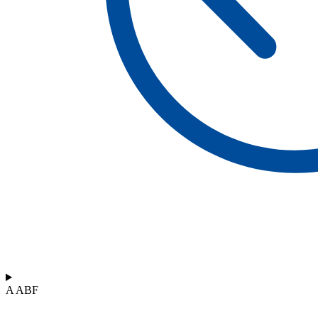
A ABF