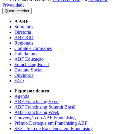
Privacidade
.
Quero receber
A ABF
Sobre nós
Diretoria
ABF RIO
Regionais
Comitê e comissões
Hall da fama
ABF Educação
Franchising Brasil
Estatuto Social
Ouvidoria
FAQ
Fique por dentro
Agenda
ABF Franchising Expo
ABF Franchising Summit Brasil
ABF Franchising Week
Convenção do ABF Franchising
Prêmio Destaque em Franchising ABF
SEF - Selo de Excelência em Franchising