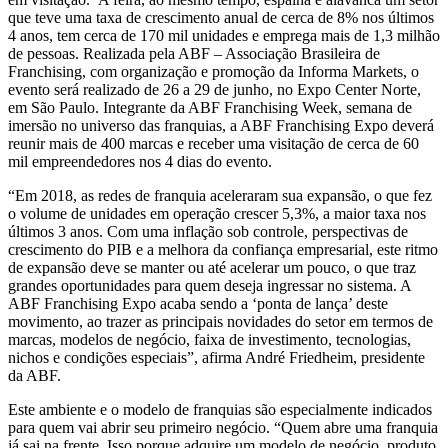
que teve uma taxa de crescimento anual de cerca de 8% nos últimos
4 anos, tem cerca de 170 mil unidades e emprega mais de 1,3 milhão
de pessoas. Realizada pela ABF – Associação Brasileira de
Franchising, com organização e promoção da Informa Markets, o
evento será realizado de 26 a 29 de junho, no Expo Center Norte,
em São Paulo. Integrante da ABF Franchising Week, semana de
imersão no universo das franquias, a ABF Franchising Expo deverá
reunir mais de 400 marcas e receber uma visitação de cerca de 60
mil empreendedores nos 4 dias do evento.
“Em 2018, as redes de franquia aceleraram sua expansão, o que fez
o volume de unidades em operação crescer 5,3%, a maior taxa nos
últimos 3 anos. Com uma inflação sob controle, perspectivas de
crescimento do PIB e a melhora da confiança empresarial, este ritmo
de expansão deve se manter ou até acelerar um pouco, o que traz
grandes oportunidades para quem deseja ingressar no sistema. A
ABF Franchising Expo acaba sendo a ‘ponta de lança’ deste
movimento, ao trazer as principais novidades do setor em termos de
marcas, modelos de negócio, faixa de investimento, tecnologias,
nichos e condições especiais”, afirma André Friedheim, presidente
da ABF.
Este ambiente e o modelo de franquias são especialmente indicados
para quem vai abrir seu primeiro negócio. “Quem abre uma franquia
já sai na frente. Isso porque adquire um modelo de negócio, produto