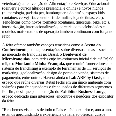
veterinária), a reinvenção de Alimentação e Serviços Educacionais
(delivery e cursos híbridos presencial e online) e novos nichos
(numerologia, padaria pet, hamburgueria do timão, espaço kids
container, cervejaria, consultoria de multas, loja de tintas, etc.).
Tendências como novos formatos (container, quiosque, bike, etc.),
interiorização, internacionalização, parceria com celebridades e
modelos mais enxutos de operação também continuam com força no
setor.
A feira oferece também espaços temáticos como a
Arena do
Conhecimento
, com apresentações sobre diversos temas associados
ao mercado de franquias no Brasil, o
Boulevard de
Microfranquias
, com redes cujo investimento inicial é de até R$ 90
mil, e o
Montando Minha Franquia,
que reunirá fornecedores do
sistema de franchising à exemplo de ferramentas de TI, serviços de
marketing, geolocalização, design de ponto de venda, sistemas de
pagamento, entre outros. Haverá ainda o
Lab ABF by Oasis,
um
espaço que reúne diversas RetailTechs em um único ambiente com
soluções para franqueadores e franqueados de diferentes segmentos.
Por fim, destaque para a criação do
Exhibitor Business Louge
,
espaço dedicado para interações, encontros e negócios dos expositor
da feira.
“Recebemos visitantes de todo o País e até do exterior e, ano a ano,
estamos aprofundando a experiência da feira ao oferecer cursos