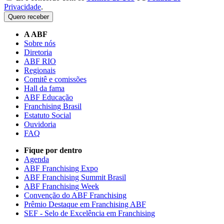
Privacidade
.
Quero receber
A ABF
Sobre nós
Diretoria
ABF RIO
Regionais
Comitê e comissões
Hall da fama
ABF Educação
Franchising Brasil
Estatuto Social
Ouvidoria
FAQ
Fique por dentro
Agenda
ABF Franchising Expo
ABF Franchising Summit Brasil
ABF Franchising Week
Convenção do ABF Franchising
Prêmio Destaque em Franchising ABF
SEF - Selo de Excelência em Franchising