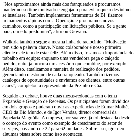
“Nos aproximamos ainda mais dos franqueados e procuramos
manter nosso time motivado e engajado para evitar que o desânimo
se instalasse. Também implantamos ferramentas de BI, fizemos
treinamentos rápidos com a Operação e procuramos novos
caminhos, como a participação em licitações públicas. Se a gente
para, o medo predomina”, afirmou Giovana.
Walkiria também segue a mesma linha de raciocínio. “Motivação
tem sido a palavra-chave. Nosso colaborador é nosso primeiro
cliente e ele tem de estar feliz. Além disso, frisamos a importância do
trabalho em equipe: enquanto uma vendedora pega o calçado
pedido, outra já procura um acessório que combine, por exemplo.
Além disso, atualizamos a maneira da realização dos pedidos,
gerenciando o estoque de cada franqueado. Também fizemos
catálogos de oportunidades e enviamos aos clientes, entre outras
ações”, completou a representante da Pezinho e Cia.
Seguido ao debate, houve duas mesas-redondas com o tema
Expansão e Geração de Receitas. Os participantes foram divididos
em dois grupos e puderam ouvir as experiências de Edmar Mothé,
CEO da Bio Mundo, e de Igor Vendas, diretor comercial da
Papelaria Magnólia. A empresa, por sua vez, já foi destacada desde
o começo do evento como exemplo de crescimento do setor de
serviços, passando de 22 para 62 unidades. Sobre isso, Igor deu
algumas pistas sobre como isso aconteceu.