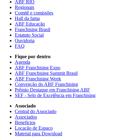
ABF RIO
Regionais
Comitê e comissões
Hall da fama
ABF Educação
Franchising Brasil
Estatuto Social
Ouvidoria
FAQ
Fique por dentro
Agenda
ABF Franchising Expo
ABF Franchising Summit Brasil
ABF Franchising Week
Convenção do ABF Franchising
Prêmio Destaque em Franchising ABF
SEF - Selo de Excelência em Franchising
Associado
Central do Associado
Associados
Beneficios
Locação de Espaço
Material para Download