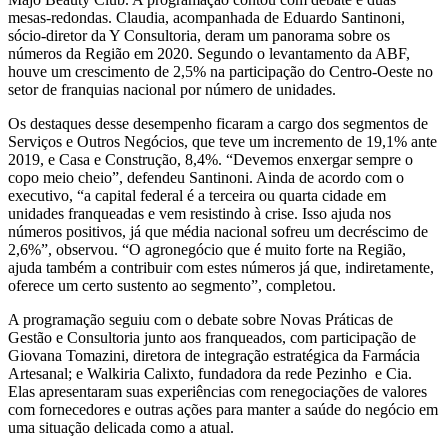
mesas-redondas. Claudia, acompanhada de Eduardo Santinoni,
sócio-diretor da Y Consultoria, deram um panorama sobre os
números da Região em 2020. Segundo o levantamento da ABF,
houve um crescimento de 2,5% na participação do Centro-Oeste no
setor de franquias nacional por número de unidades.
Os destaques desse desempenho ficaram a cargo dos segmentos de
Serviços e Outros Negócios, que teve um incremento de 19,1% ante
2019, e Casa e Construção, 8,4%. “Devemos enxergar sempre o
copo meio cheio”, defendeu Santinoni. Ainda de acordo com o
executivo, “a capital federal é a terceira ou quarta cidade em
unidades franqueadas e vem resistindo à crise. Isso ajuda nos
números positivos, já que média nacional sofreu um decréscimo de
2,6%”, observou. “O agronegócio que é muito forte na Região,
ajuda também a contribuir com estes números já que, indiretamente,
oferece um certo sustento ao segmento”, completou.
A programação seguiu com o debate sobre Novas Práticas de
Gestão e Consultoria junto aos franqueados, com participação de
Giovana Tomazini, diretora de integração estratégica da Farmácia
Artesanal; e Walkiria Calixto, fundadora da rede Pezinho e Cia.
Elas apresentaram suas experiências com renegociações de valores
com fornecedores e outras ações para manter a saúde do negócio em
uma situação delicada como a atual.