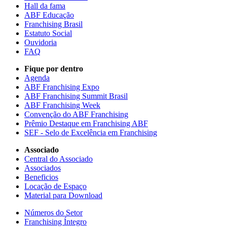
Hall da fama
ABF Educação
Franchising Brasil
Estatuto Social
Ouvidoria
FAQ
Fique por dentro
Agenda
ABF Franchising Expo
ABF Franchising Summit Brasil
ABF Franchising Week
Convenção do ABF Franchising
Prêmio Destaque em Franchising ABF
SEF - Selo de Excelência em Franchising
Associado
Central do Associado
Associados
Beneficios
Locação de Espaço
Material para Download
Números do Setor
Franchising Íntegro