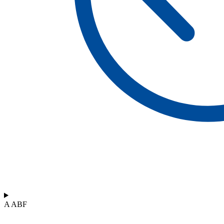
A ABF