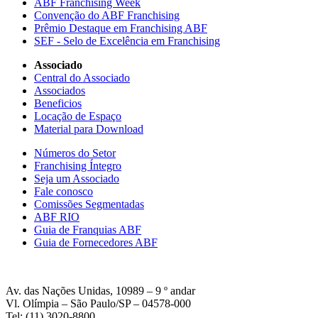
ABF Franchising Week
Convenção do ABF Franchising
Prêmio Destaque em Franchising ABF
SEF - Selo de Excelência em Franchising
Associado
Central do Associado
Associados
Beneficios
Locação de Espaço
Material para Download
Números do Setor
Franchising Íntegro
Seja um Associado
Fale conosco
Comissões Segmentadas
ABF RIO
Guia de Franquias ABF
Guia de Fornecedores ABF
Av. das Nações Unidas, 10989 – 9 º andar
Vl. Olímpia – São Paulo/SP – 04578-000
Tel: (11) 3020-8800