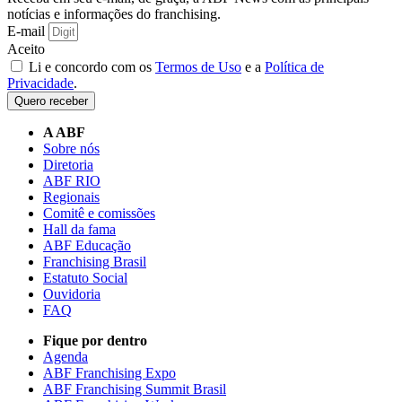
notícias e informações do franchising.
E-mail
Aceito
Li e concordo com os
Termos de Uso
e a
Política de
Privacidade
.
Quero receber
A ABF
Sobre nós
Diretoria
ABF RIO
Regionais
Comitê e comissões
Hall da fama
ABF Educação
Franchising Brasil
Estatuto Social
Ouvidoria
FAQ
Fique por dentro
Agenda
ABF Franchising Expo
ABF Franchising Summit Brasil