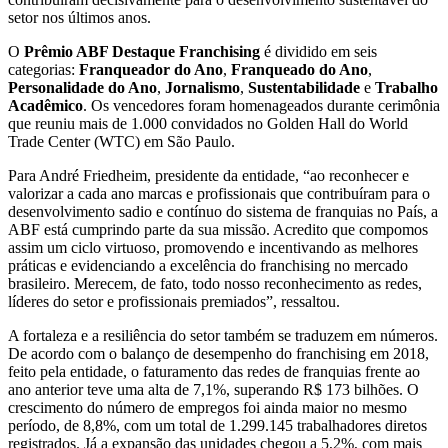
setor nos últimos anos.
O
Prêmio ABF Destaque Franchising
é dividido em seis
categorias:
Franqueador do Ano
,
Franqueado do Ano
,
Personalidade do Ano
,
Jornalismo
,
Sustentabilidade
e
Trabalho
Acadêmico
. Os vencedores foram homenageados durante cerimônia
que reuniu mais de 1.000 convidados no Golden Hall do World
Trade Center (WTC) em São Paulo.
Para André Friedheim, presidente da entidade, “ao reconhecer e
valorizar a cada ano marcas e profissionais que contribuíram para o
desenvolvimento sadio e contínuo do sistema de franquias no País, a
ABF está cumprindo parte da sua missão. Acredito que compomos
assim um ciclo virtuoso, promovendo e incentivando as melhores
práticas e evidenciando a excelência do franchising no mercado
brasileiro. Merecem, de fato, todo nosso reconhecimento as redes,
líderes do setor e profissionais premiados”, ressaltou.
A fortaleza e a resiliência do setor também se traduzem em números.
De acordo com o balanço de desempenho do franchising em 2018,
feito pela entidade, o faturamento das redes de franquias frente ao
ano anterior teve uma alta de 7,1%, superando R$ 173 bilhões. O
crescimento do número de empregos foi ainda maior no mesmo
período, de 8,8%, com um total de 1.299.145 trabalhadores diretos
registrados. Já a expansão das unidades chegou a 5,2%, com mais