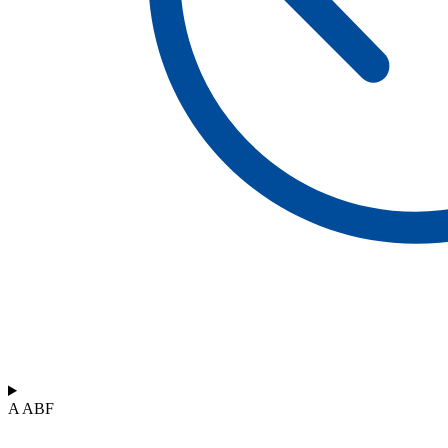
A ABF