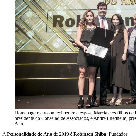
Homenagem e reconhecimento: a esposa Márcia e os filhos de
presidente do Conselho de Associados, e André Friedheim, pre
Ano
A
Personalidade do Ano
de 2019 é
Robinson Shiba
. Fundador