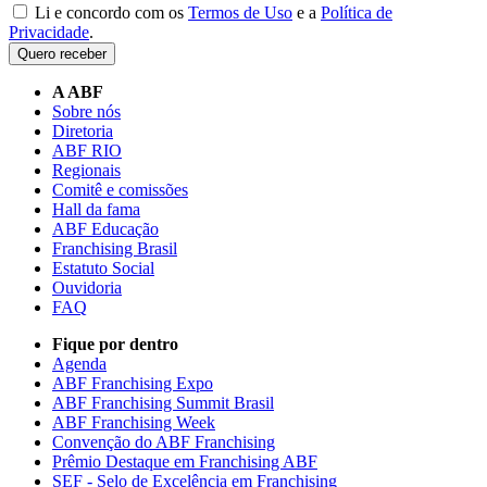
Li e concordo com os
Termos de Uso
e a
Política de
Privacidade
.
Quero receber
A ABF
Sobre nós
Diretoria
ABF RIO
Regionais
Comitê e comissões
Hall da fama
ABF Educação
Franchising Brasil
Estatuto Social
Ouvidoria
FAQ
Fique por dentro
Agenda
ABF Franchising Expo
ABF Franchising Summit Brasil
ABF Franchising Week
Convenção do ABF Franchising
Prêmio Destaque em Franchising ABF
SEF - Selo de Excelência em Franchising