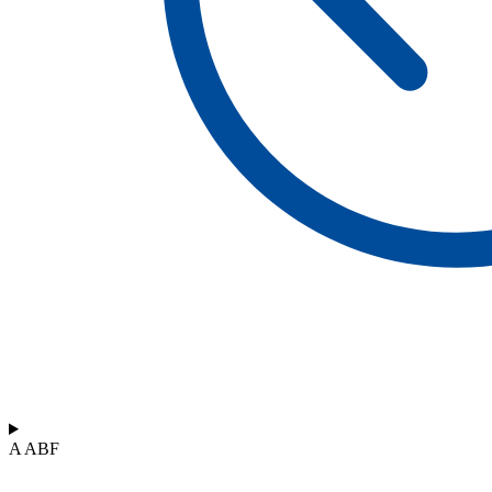
A ABF