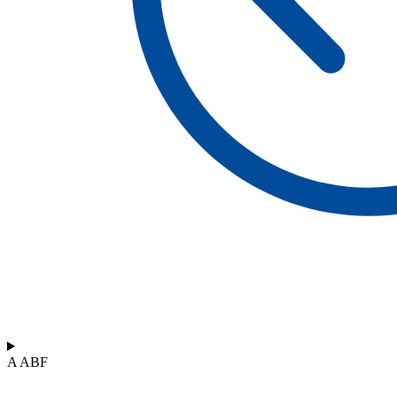
A ABF