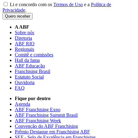
Li e concordo com os
Termos de Uso
e a
Política de
Privacidade
.
Quero receber
A ABF
Sobre nós
Diretoria
ABF RIO
Regionais
Comitê e comissões
Hall da fama
ABF Educação
Franchising Brasil
Estatuto Social
Ouvidoria
FAQ
Fique por dentro
Agenda
ABF Franchising Expo
ABF Franchising Summit Brasil
ABF Franchising Week
Convenção do ABF Franchising
Prêmio Destaque em Franchising ABF
SEF - Selo de Excelência em Franchising