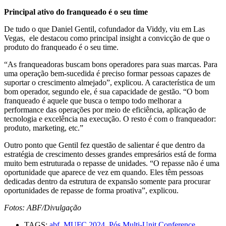
Principal ativo do franqueado é o seu time
De tudo o que Daniel Gentil, cofundador da Viddy, viu em Las
Vegas, ele destacou como principal insight a convicção de que o
produto do franqueado é o seu time.
“As franqueadoras buscam bons operadores para suas marcas. Para
uma operação bem-sucedida é preciso formar pessoas capazes de
suportar o crescimento almejado”, explicou. A característica de um
bom operador, segundo ele, é sua capacidade de gestão. “O bom
franqueado é aquele que busca o tempo todo melhorar a
performance das operações por meio de eficiência, aplicação de
tecnologia e excelência na execução. O resto é com o franqueador:
produto, marketing, etc.”
Outro ponto que Gentil fez questão de salientar é que dentro da
estratégia de crescimento desses grandes empresários está de forma
muito bem estruturada o repasse de unidades. “O repasse não é uma
oportunidade que aparece de vez em quando. Eles têm pessoas
dedicadas dentro da estrutura de expansão somente para procurar
oportunidades de repasse de forma proativa”, explicou.
Fotos: ABF/Divulgação
TAGS:
abf
,
MUFC 2024
,
Pós Multi-Unit Conference