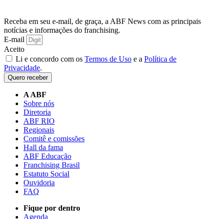
Receba em seu e-mail, de graça, a ABF News com as principais
notícias e informações do franchising.
E-mail
Aceito
Li e concordo com os
Termos de Uso
e a
Política de
Privacidade
.
Quero receber
A ABF
Sobre nós
Diretoria
ABF RIO
Regionais
Comitê e comissões
Hall da fama
ABF Educação
Franchising Brasil
Estatuto Social
Ouvidoria
FAQ
Fique por dentro
Agenda