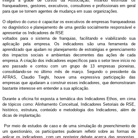
integra a grade de cursos da Associação, visando estimular os
franqueadores, gestores, executivos, consultores e profissionais em geral
para que se tornem agentes de mudança em suas organizações.
O objetivo do curso é capacitar os executivos de empresas franqueadoras
no diagnóstico e planejamento de uma gestão socialmente responsável e
apresentar os Indicadores de RSE
voltados para o sistema de franquias, facilitando e viabilizando sua
aplicação pela empresa. Os indicadores são uma ferramenta de
aprendizado que ajudam no planejamento de estratégias e gerenciamento
dos impactos sociais e ambientais decorrentes das ações de cada
empresa. A criação dos indicadores específicos para o setor teve início no
ano passado e contou com um grupo de 13 empresas pioneiras,
consolidando-se no último mês de março. Segundo o presidente da
AFRAS, Claudio Tieghi, houve uma expressiva participação das
empresas que ajudaram a construir esses indicadores, que demonstraram
bastante interesse em entender a sua aplicação.
Durante a oficina foi exposta a temática dos Indicadores Ethos, em cima
de tópicos como: Alinhamento Conceitual, Indicadores Setoriais de RSE,
histórico, estrutura, conteúdo e metodologia dos Indicadores, além de
dicas de implantação.
Por meio de estudos de caso e de uma simulação do preenchimento de
um questionário, os participantes puderam refletir sobre as formas de
aplicar os indicadores, com um posterior debate acerca das respostas.