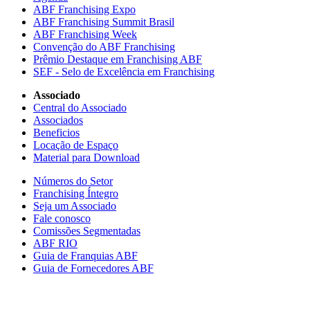
ABF Franchising Expo
ABF Franchising Summit Brasil
ABF Franchising Week
Convenção do ABF Franchising
Prêmio Destaque em Franchising ABF
SEF - Selo de Excelência em Franchising
Associado
Central do Associado
Associados
Beneficios
Locação de Espaço
Material para Download
Números do Setor
Franchising Íntegro
Seja um Associado
Fale conosco
Comissões Segmentadas
ABF RIO
Guia de Franquias ABF
Guia de Fornecedores ABF