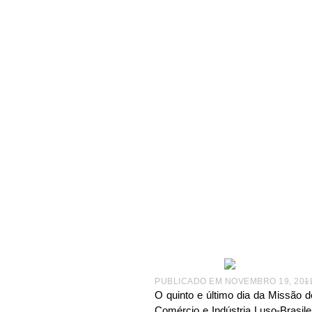
|
NOTÍCIAS
|
ABF EM AÇÃO
|
MISSÃO ABF – APEX-BRA
Missão
termina
PUBLICADO EM
NOVEMBRO 19, 201
–
O quinto e último dia da Missão 
Comércio e Indústria Luso-Brasil