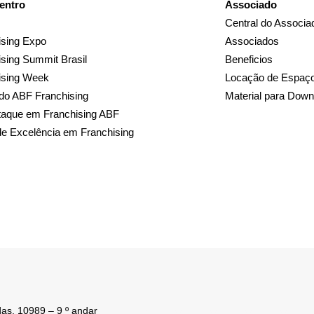
entro
Associado
Central do Associa
sing Expo
Associados
sing Summit Brasil
Beneficios
ising Week
Locação de Espaç
do ABF Franchising
Material para Down
taque em Franchising ABF
de Excelência em Franchising
as, 10989 – 9 º andar