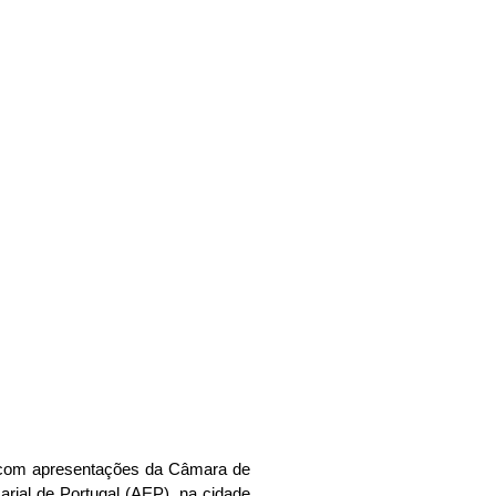
ortugal
dadas de
ou com apresentações da Câmara de
ial de Portugal (AEP), na cidade