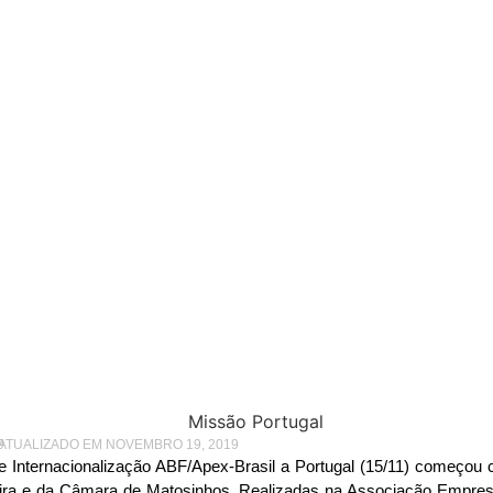
SIL A PORTUGAL TERMINA COM REUNIÕES B2B E RODADAS DE NEGÓCIOS
 ABF – Apex-Brasil a P
 com reuniões B2B e ro
negócios
9
 ATUALIZADO EM NOVEMBRO 19, 2019
de Internacionalização ABF/Apex-Brasil a Portugal (15/11) começ
eira e da Câmara de Matosinhos
.
Realizadas na Associação Empresar