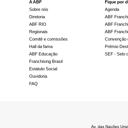
A ABF
Fique por d
Sobre nós
Agenda
Diretoria
ABF Franchi
ABF RIO
ABF Franchi
Regionais
ABF Franch
Comitê e comissões
Convenção 
Hall da fama
Prêmio Des
ABF Educação
SEF - Selo 
Franchising Brasil
Estatuto Social
Ouvidoria
FAQ
Av. das Nações Unid