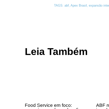
TAGS:
abf
,
Apex Brasil
,
expansão inte
Leia Também
Food Service em foco:
ABF r