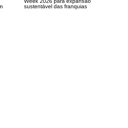
Week 2026 para expansão
om
sustentável das franquias
a