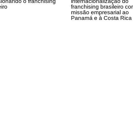
sionando o franchising
internacionalização do
eiro
franchising brasileiro c
missão empresarial ao
Panamá e à Costa Ric