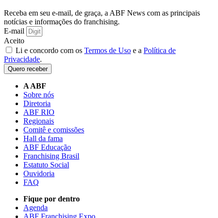
Receba em seu e-mail, de graça, a ABF News com as principais
notícias e informações do franchising.
E-mail
Aceito
Li e concordo com os
Termos de Uso
e a
Política de
Privacidade
.
Quero receber
A ABF
Sobre nós
Diretoria
ABF RIO
Regionais
Comitê e comissões
Hall da fama
ABF Educação
Franchising Brasil
Estatuto Social
Ouvidoria
FAQ
Fique por dentro
Agenda
ABF Franchising Expo