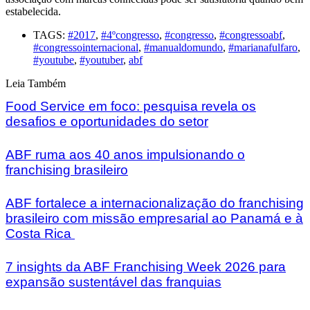
estabelecida.
TAGS:
#2017
,
#4ºcongresso
,
#congresso
,
#congressoabf
,
#congressointernacional
,
#manualdomundo
,
#marianafulfaro
,
#youtube
,
#youtuber
,
abf
Leia Também
Food Service em foco: pesquisa revela os
desafios e oportunidades do setor
ABF ruma aos 40 anos impulsionando o
franchising brasileiro
ABF fortalece a internacionalização do franchising
brasileiro com missão empresarial ao Panamá e à
Costa Rica
7 insights da ABF Franchising Week 2026 para
expansão sustentável das franquias