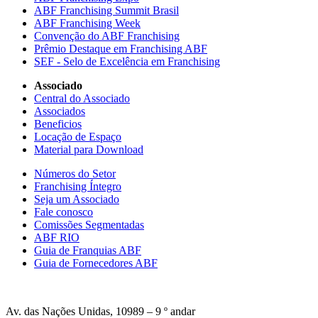
ABF Franchising Summit Brasil
ABF Franchising Week
Convenção do ABF Franchising
Prêmio Destaque em Franchising ABF
SEF - Selo de Excelência em Franchising
Associado
Central do Associado
Associados
Beneficios
Locação de Espaço
Material para Download
Números do Setor
Franchising Íntegro
Seja um Associado
Fale conosco
Comissões Segmentadas
ABF RIO
Guia de Franquias ABF
Guia de Fornecedores ABF
Av. das Nações Unidas, 10989 – 9 º andar