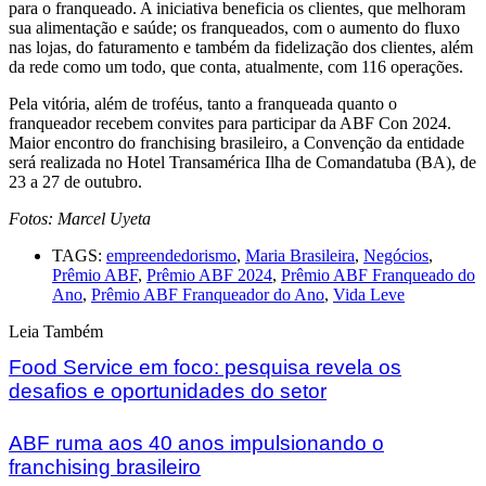
para o franqueado. A iniciativa beneficia os clientes, que melhoram
sua alimentação e saúde; os franqueados, com o aumento do fluxo
nas lojas, do faturamento e também da fidelização dos clientes, além
da rede como um todo, que conta, atualmente, com 116 operações.
Pela vitória, além de troféus, tanto a franqueada quanto o
franqueador recebem convites para participar da ABF Con 2024.
Maior encontro do franchising brasileiro, a Convenção da entidade
será realizada no Hotel Transamérica Ilha de Comandatuba (BA), de
23 a 27 de outubro.
Fotos: Marcel Uyeta
TAGS:
empreendedorismo
,
Maria Brasileira
,
Negócios
,
Prêmio ABF
,
Prêmio ABF 2024
,
Prêmio ABF Franqueado do
Ano
,
Prêmio ABF Franqueador do Ano
,
Vida Leve
Leia Também
Food Service em foco: pesquisa revela os
desafios e oportunidades do setor
ABF ruma aos 40 anos impulsionando o
franchising brasileiro