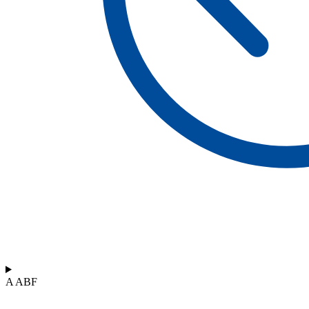
A ABF