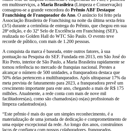
em multisserviços, a
Maria Brasileira
(Limpeza e Conservação)
consagrou-se a grande vencedora do
Prêmio ABF Destaque
Franchising de Franqueador do Ano
. O anúncio foi feito pela
Associação Brasileira de Franchising na noite da última sexta-feira
(3/5) durante a cerimônia de entrega do Prêmio, que chegou em sua
28ª edição, e do 32º Selo de Excelência em Franchising (SEF),
realizada no Golden Hall do WTC São Paulo. O evento teve
recorde de público, com mais de 1.200 pessoas.
A conquista da marca é baseada, entre outros fatores, à sua
pontuação na Pesquisa do SEF. Fundada em 2013, em São José do
Rio Preto, interior de São Paulo, a Maria Brasileira rapidamente se
tornou referência no mercado de franquias nacional. Prestes a
alcançar o número de 500 unidades, a franqueadora destaca que
50% delas pertencem a multifranqueados. Após ultrapassar 17% da
meta prevista de faturamento para 2023, a franqueadora prevê um
crescimento importante para este ano, chegando a mais de R$ 175
milhões. Atualmente, a rede conta com mais de nove mil
facilitadores(as), como são chamados(as) os(as) profissionais de
limpeza cadastrados(as).
“Este prêmio é mais do que um simples reconhecimento, é a
materialização de uma jornada de dedicação e comprometimento de
uma equipe excepcional da rede. Ao longo dos anos, construímos
laços de confiança com nossos colaboradores, franqueados,