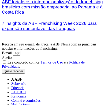
ABF fortalece a internacionalização do franchising
brasileiro com missão empresarial ao Panamá e à
Costa Rica
7 insights da ABF Franchising Week 2026 para
expansão sustentável das franquias
Receba em seu e-mail, de graça, a ABF News com as principais
notícias e informações do franchising.
E-mail
Aceito
Li e concordo com os
Termos de Uso
e a
Política de
Privacidade
.
Quero receber
A ABF
Sobre nós
Diretoria
ABF RIO
Regionais
Comitê e comissões
Hall da fama