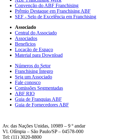
Convenção do ABF Franchising
Prêmio Destaque em Franchising ABF
SEF - Selo de Excelência em Franchising
Associado
Central do Associado
Associados
Beneficios
Locação de Espaço
Material para Download
Números do Setor
Franchising Íntegro
Seja um Associado
Fale conosco
Comissões Segmentadas
ABF RIO
Guia de Franquias ABF
Guia de Fornecedores ABF
Av. das Nações Unidas, 10989 – 9 º andar
Vl. Olímpia – São Paulo/SP – 04578-000
Tel: (11) 3020-8800