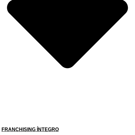
NÚMEROS DO SETOR
FRANCHISING ÍNTEGRO