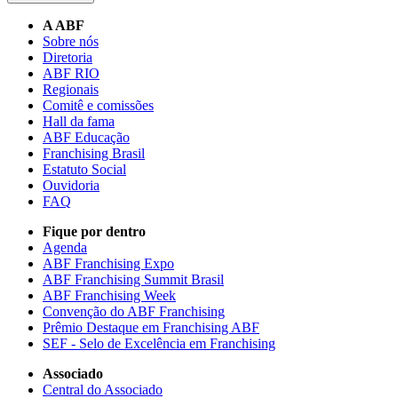
A ABF
Sobre nós
Diretoria
ABF RIO
Regionais
Comitê e comissões
Hall da fama
ABF Educação
Franchising Brasil
Estatuto Social
Ouvidoria
FAQ
Fique por dentro
Agenda
ABF Franchising Expo
ABF Franchising Summit Brasil
ABF Franchising Week
Convenção do ABF Franchising
Prêmio Destaque em Franchising ABF
SEF - Selo de Excelência em Franchising
Associado
Central do Associado