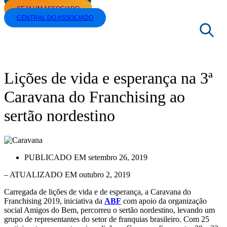
SEJA UM ASSOCIADO
CENTRAL DO ASSOCIADO
|
NOTÍCIAS
|
ABF EM AÇÃO
|
LIÇÕES DE VIDA E ESPERANÇA NA 3ª
CARAVANA DO FRANCHISING AO SERTÃO NORDESTINO
Lições de vida e esperança na 3ª
Caravana do Franchising ao
sertão nordestino
PUBLICADO EM
setembro 26, 2019
– ATUALIZADO EM outubro 2, 2019
Carregada de lições de vida e de esperança, a Caravana do
Franchising 2019, iniciativa da
ABF
com apoio da organização
social Amigos do Bem, percorreu o sertão nordestino, levando um
grupo de representantes do setor de franquias brasileiro. Com 25