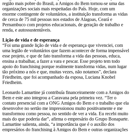
região mais pobre do Brasil, a Amigos do Bem tornou-se uma das
organizações sociais mais respeitadas do País. Hoje, com um
enorme contingente de voluntários, a instituição transforma as vidas
de cerca de 75 mil pessoas nos estados de Alagoas, Ceará e
Pernambuco com projetos educacionais, de geração de trabalho e
renda, e autossustentáveis.
Lição de vida e de esperança
“Foi uma grande lição de vida e de esperança que vivenciei, com
uma legião de voluntários que fazem acontecer de forma impensável
esse projeto, e que de fato transforma a vida das pessoas, educa,
ensina a trabalhar, a fazer a vara e pescar. Esse projeto tem todo
apoio do franchising porque realmente transforma vidas, num lugar
tão próximo a nós e que, muitas vezes, não notamos”, declara
Friedheim, que foi acompanhado da esposa, Luciana Knobel
Friedheim.
Leonardo Lamartine já contribuía financeiramente com a Amigos do
Bem e este ano integrou a Caravana pela primeira vez. “Ter o
contato presencial com a ONG Amigos do Bem e o trabalho que ela
desenvolve no sertão me impressionou muito positivamente e me
transformou como pessoa, no sentido de ver a vida. Eu recebi muito
mais do que poderia dar”, afirma o empresário do Grupo Bonaparte.
Lamartine salienta, ainda, “a importância que é o auxílio dos
empresários do franchising à Amigos do Bem e outras organizações