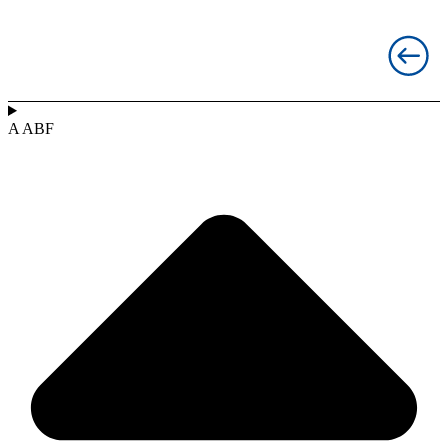
A ABF