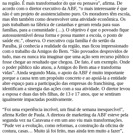
na região. É mais transformador do que eu pensava”, afirma. De
acordo com o diretor executivo da ABF, “o mais interessante é que
não é um projeto de assistencialismo puro. Os moradores têm escola,
mas têm também como desenvolver uma atividade econômica. Os
pais trabalham na fábrica de castanhas e geram renda para suas
famílias, para a comunidade (…). O objetivo é que o povoado fique
autossustentável dessa forma e possa manter a escola, o posto de
saúde etc.”, observa. O executivo cuja família é do sertão da
Paraíba, já conhecia a realidade da região, mas ficou impressionado
com o trabalho da Amigos do Bem. “São povoados desprovidos de
tudo, mas eu nunca iria imaginar que uma ação sem recurso público
fosse chegar ao resultado que chegou. De fato, é um exemplo. Onde
o poder público não atuou, a Amigos do Bem atua e transforma
vidas”. Ainda segundo Maia, o apoio da ABF é muito importante
porque a causa tem um propósito concreto e ao apoiá-la a entidade
abre espaço para a participação das empresas do franchising, que
identificam a sinergia das ações com a sua atividade. O diretor levou
a esposa e duas das três filhas, de 13 e 17 anos, que se sentiram
igualmente impactadas positivamente.
“Foi uma experiência incrível, um final de semana inesquecível”,
afirma Keller de Paula. A diretora de marketing da ABF esteve pela
segunda vez na Caravana e em um ano viu mais transformações.
“Pude ver a evolução, como reformas, a construção da oficina de
costura, casas… Muito já foi feito, mas ainda tem muito a fazer”,