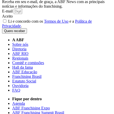
Receba em seu e-mail, de graça, a ABF News com as principais
notícias e informações do franchising.
E-mail
Aceito
Li e concordo com os
Termos de Uso
e a
Política de
Privacidade
.
Quero receber
A ABF
Sobre nós
Diretoria
ABF RIO
Regionais
Comitê e comissões
Hall da fama
ABF Educação
Franchising Brasil
Estatuto Social
Ouvidoria
FAQ
Fique por dentro
Agenda
ABF Franchising Expo
ABF Franchising Summit Brasil