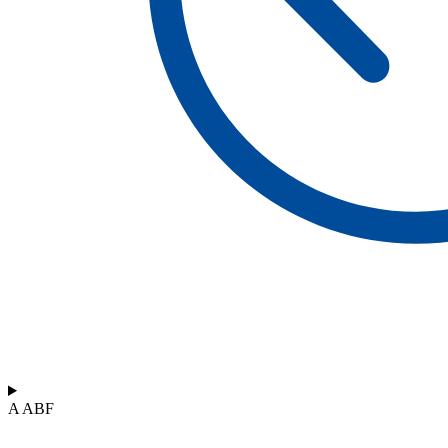
A ABF