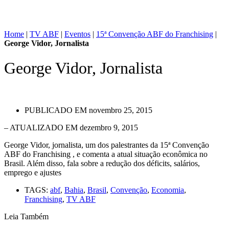
Home
|
TV ABF
|
Eventos
|
15ª Convenção ABF do Franchising
|
George Vidor, Jornalista
George Vidor, Jornalista
PUBLICADO EM
novembro 25, 2015
– ATUALIZADO EM dezembro 9, 2015
George Vidor, jornalista, um dos palestrantes da 15ª Convenção
ABF do Franchising , e comenta a atual situação econômica no
Brasil. Além disso, fala sobre a redução dos déficits, salários,
emprego e ajustes
TAGS:
abf
,
Bahia
,
Brasil
,
Convenção
,
Economia
,
Franchising
,
TV ABF
Leia Também