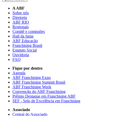
A ABF
Sobre nós
Diretoria
ABF RIO
Regionais
Comitê e comissões
Hall da fama
ABF Educação
Franchising Brasil
Estatuto Social
Ouvidoria
FAQ
Fique por dentro
Agenda
ABF Franchising Expo
ABF Franchising Summit Brasil
ABF Franchising Week
Convenção do ABF Franchising
Prêmio Destaque em Franchising ABF
SEF - Selo de Excelência em Franchising
Associado
Central do Associado