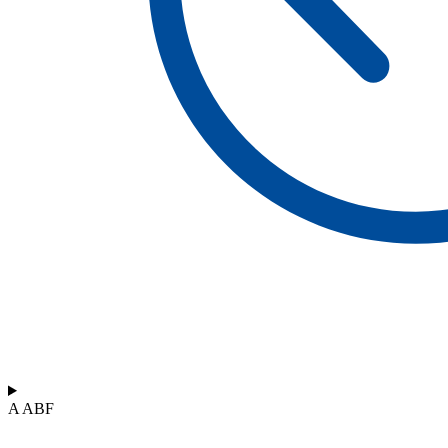
A ABF