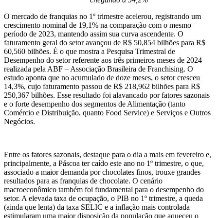
O mercado de franquias no 1º trimestre acelerou, registrando um
crescimento nominal de 19,1% na comparação com o mesmo
período de 2023, mantendo assim sua curva ascendente. O
faturamento geral do setor avançou de R$ 50,854 bilhões para R$
60,560 bilhões. É o que mostra a Pesquisa Trimestral de
Desempenho do setor referente aos três primeiros meses de 2024
realizada pela ABF – Associação Brasileira de Franchising. O
estudo aponta que no acumulado de doze meses, o setor cresceu
14,3%, cujo faturamento passou de R$ 218,962 bilhões para R$
250,367 bilhões. Esse resultado foi alavancado por fatores sazonais
e o forte desempenho dos segmentos de Alimentação (tanto
Comércio e Distribuição, quanto Food Service) e Serviços e Outros
Negócios.
Entre os fatores sazonais, destaque para o dia a mais em fevereiro e,
principalmente, a Páscoa ter caído este ano no 1º trimestre, o que,
associado a maior demanda por chocolates finos, trouxe grandes
resultados para as franquias de chocolate. O cenário
macroeconômico também foi fundamental para o desempenho do
setor. A elevada taxa de ocupação, o PIB no 1º trimestre, a queda
(ainda que lenta) da taxa SELIC e a inflação mais controlada
estimularam uma maior disposição da população que aqueceu o