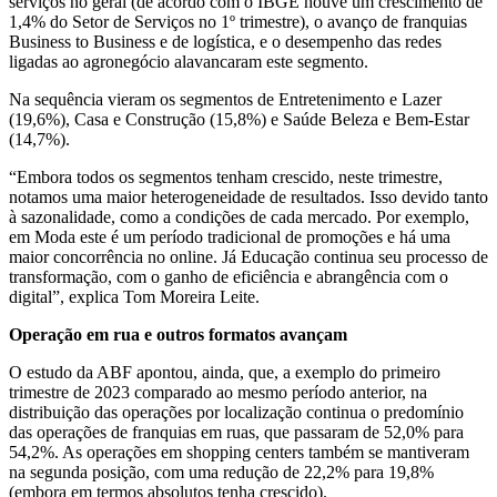
serviços no geral (de acordo com o IBGE houve um crescimento de
1,4% do Setor de Serviços no 1º trimestre), o avanço de franquias
Business to Business e de logística, e o desempenho das redes
ligadas ao agronegócio alavancaram este segmento.
Na sequência vieram os segmentos de Entretenimento e Lazer
(19,6%), Casa e Construção (15,8%) e Saúde Beleza e Bem-Estar
(14,7%).
“Embora todos os segmentos tenham crescido, neste trimestre,
notamos uma maior heterogeneidade de resultados. Isso devido tanto
à sazonalidade, como a condições de cada mercado. Por exemplo,
em Moda este é um período tradicional de promoções e há uma
maior concorrência no online. Já Educação continua seu processo de
transformação, com o ganho de eficiência e abrangência com o
digital”, explica Tom Moreira Leite.
Operação em rua e outros formatos avançam
O estudo da ABF apontou, ainda, que, a exemplo do primeiro
trimestre de 2023 comparado ao mesmo período anterior, na
distribuição das operações por localização continua o predomínio
das operações de franquias em ruas, que passaram de 52,0% para
54,2%. As operações em shopping centers também se mantiveram
na segunda posição, com uma redução de 22,2% para 19,8%
(embora em termos absolutos tenha crescido).