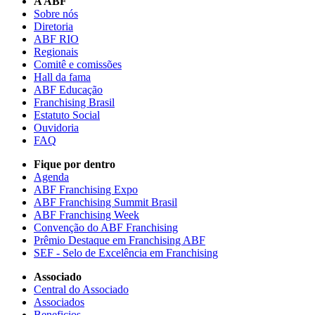
A ABF
Sobre nós
Diretoria
ABF RIO
Regionais
Comitê e comissões
Hall da fama
ABF Educação
Franchising Brasil
Estatuto Social
Ouvidoria
FAQ
Fique por dentro
Agenda
ABF Franchising Expo
ABF Franchising Summit Brasil
ABF Franchising Week
Convenção do ABF Franchising
Prêmio Destaque em Franchising ABF
SEF - Selo de Excelência em Franchising
Associado
Central do Associado
Associados
Beneficios