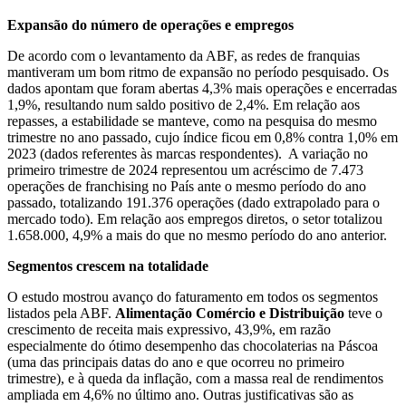
Expansão do número de operações e empregos
De acordo com o levantamento da ABF, as redes de franquias
mantiveram um bom ritmo de expansão no período pesquisado. Os
dados apontam que foram abertas 4,3% mais operações e encerradas
1,9%, resultando num saldo positivo de 2,4%. Em relação aos
repasses, a estabilidade se manteve, como na pesquisa do mesmo
trimestre no ano passado, cujo índice ficou em 0,8% contra 1,0% em
2023 (dados referentes às marcas respondentes). A variação no
primeiro trimestre de 2024 representou um acréscimo de 7.473
operações de franchising no País ante o mesmo período do ano
passado, totalizando 191.376 operações (dado extrapolado para o
mercado todo). Em relação aos empregos diretos, o setor totalizou
1.658.000, 4,9% a mais do que no mesmo período do ano anterior.
Segmentos crescem na totalidade
O estudo mostrou avanço do faturamento em todos os segmentos
listados pela ABF.
Alimentação
Comércio e Distribuição
teve o
crescimento de receita mais expressivo, 43,9%, em razão
especialmente do ótimo desempenho das chocolaterias na Páscoa
(uma das principais datas do ano e que ocorreu no primeiro
trimestre), e à queda da inflação, com a massa real de rendimentos
ampliada em 4,6% no último ano. Outras justificativas são as