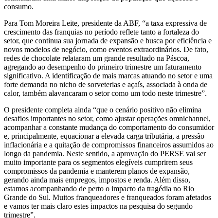
consumo.
Para Tom Moreira Leite, presidente da ABF, “a taxa expressiva de
crescimento das franquias no período reflete tanto a fortaleza do
setor, que continua sua jornada de expansão e busca por eficiência e
novos modelos de negócio, como eventos extraordinários. De fato,
redes de chocolate relataram um grande resultado na Páscoa,
agregando ao desempenho do primeiro trimestre um faturamento
significativo. A identificação de mais marcas atuando no setor e uma
forte demanda no nicho de sorveterias e açaís, associada à onda de
calor, também alavancaram o setor como um todo neste trimestre”.
O presidente completa ainda “que o cenário positivo não elimina
desafios importantes no setor, como ajustar operações omnichannel,
acompanhar a constante mudança do comportamento do consumidor
e, principalmente, equacionar a elevada carga tributária, a pressão
inflacionária e a quitação de compromissos financeiros assumidos ao
longo da pandemia. Neste sentido, a aprovação do PERSE vai ser
muito importante para os segmentos elegíveis cumprirem seus
compromissos da pandemia e manterem planos de expansão,
gerando ainda mais empregos, impostos e renda. Além disso,
estamos acompanhando de perto o impacto da tragédia no Rio
Grande do Sul. Muitos franqueadores e franqueados foram afetados
e vamos ter mais claro estes impactos na pesquisa do segundo
trimestre”.