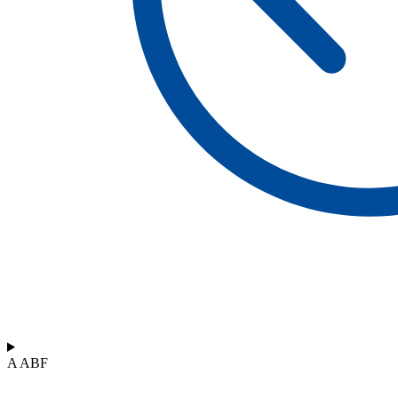
A ABF