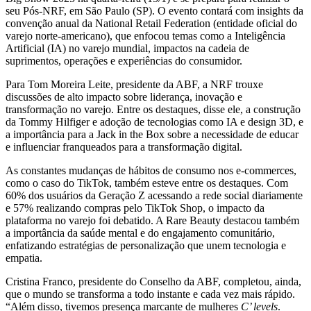
seu Pós-NRF, em São Paulo (SP). O evento contará com insights da
convenção anual da National Retail Federation (entidade oficial do
varejo norte-americano), que enfocou temas como a Inteligência
Artificial (IA) no varejo mundial, impactos na cadeia de
suprimentos, operações e experiências do consumidor.
Para Tom Moreira Leite, presidente da ABF, a NRF trouxe
discussões de alto impacto sobre liderança, inovação e
transformação no varejo. Entre os destaques, disse ele, a construção
da Tommy Hilfiger e adoção de tecnologias como IA e design 3D, e
a importância para a Jack in the Box sobre a necessidade de educar
e influenciar franqueados para a transformação digital.
As constantes mudanças de hábitos de consumo nos e-commerces,
como o caso do TikTok, também esteve entre os destaques. Com
60% dos usuários da Geração Z acessando a rede social diariamente
e 57% realizando compras pelo TikTok Shop, o impacto da
plataforma no varejo foi debatido. A Rare Beauty destacou também
a importância da saúde mental e do engajamento comunitário,
enfatizando estratégias de personalização que unem tecnologia e
empatia.
Cristina Franco, presidente do Conselho da ABF, completou, ainda,
que o mundo se transforma a todo instante e cada vez mais rápido.
“Além disso, tivemos presença marcante de mulheres
C’ levels
.