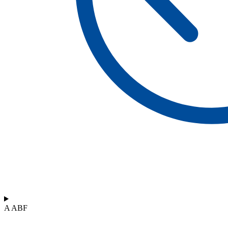
A ABF