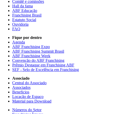
Comitê e comissões
Hall da fama
ABF Educação
Franchising Brasil
Estatuto Social
Ouvidoria
FAQ
Fique por dentro
Agenda
ABF Franchising Expo
ABF Franchising Summit Brasil
ABF Franchising Week
Convenção do ABF Franchising
Prêmio Destaque em Franchising ABF
SEF - Selo de Excelência em Franchising
Associado
Central do Associado
Associados
Beneficios
Locação de Espaço
Material para Download
Números do Setor