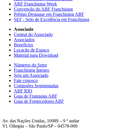
ABF Franchising Week
Convenção do ABF Franchising
Prêmio Destaque em Franchising ABF
SEF - Selo de Excelência em Franchising
Associado
Central do Associado
Associados
Beneficios
Locação de Espaço
Material para Download
Números do Setor
Franchising Íntegro
Seja um Associado
Fale conosco
Comissões Segmentadas
ABF RIO
Guia de Franquias ABF
Guia de Fornecedores ABF
Av. das Nações Unidas, 10989 – 9 º andar
Vl. Olímpia – São Paulo/SP – 04578-000