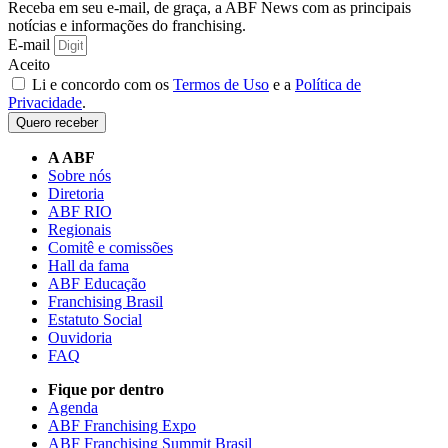
Receba em seu e-mail, de graça, a ABF News com as principais
notícias e informações do franchising.
E-mail
Aceito
Li e concordo com os
Termos de Uso
e a
Política de
Privacidade
.
Quero receber
A ABF
Sobre nós
Diretoria
ABF RIO
Regionais
Comitê e comissões
Hall da fama
ABF Educação
Franchising Brasil
Estatuto Social
Ouvidoria
FAQ
Fique por dentro
Agenda
ABF Franchising Expo
ABF Franchising Summit Brasil