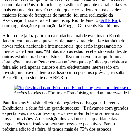
economia do País, o franchising brasileiro é pujante e atrai cada vez
mais empreendedores. O evento, que é considerado uma das dez
maiores feiras de franquias do mundo, foi uma realização da
Associação Brasileira de Franchising Rio de Janeiro (
ABF-Rio)
,
com organização e promoção da Fagga | GL events Exhibitions.
A feira que já faz parte do calendário anual de eventos do Rio de
Janeiro contou com a presença de marcas tradicionais e também de
novas redes, nacionais e internacionais, que estão ingressando no
mercado de franquias. “Muitas marcas estão recebendo visitantes de
outros estados brasileiros. Isto sinaliza que o evento adquiriu uma
abrangência maior. Percebemos também que o público que visitou a
feira não está apenas curioso e sim efetivamente interessado em
investir, inclusive já tendo realizado uma pesquisa prévia”, ressalta
Beto Filho, presidente da ABF-Rio.
Seções lotadas no Fórum de Franchising revelam interesse de i
Para Rubens Slaviski, diretor de negócios da Fagga | GL events
Exhibitions, a feira foi um grande sucesso: “Estávamos com grandes
expectativas, mas confesso que o desenrolar da feira superou as
nossas previsões. A disposição dos visitantes e a qualidade das
negociações realizadas superaram nossas expectativas. Para a
próxima edição da feira, já temos mais de 75% dos espaços