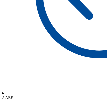
A ABF