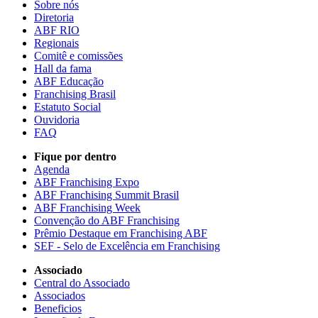
Sobre nós
Diretoria
ABF RIO
Regionais
Comitê e comissões
Hall da fama
ABF Educação
Franchising Brasil
Estatuto Social
Ouvidoria
FAQ
Fique por dentro
Agenda
ABF Franchising Expo
ABF Franchising Summit Brasil
ABF Franchising Week
Convenção do ABF Franchising
Prêmio Destaque em Franchising ABF
SEF - Selo de Excelência em Franchising
Associado
Central do Associado
Associados
Beneficios