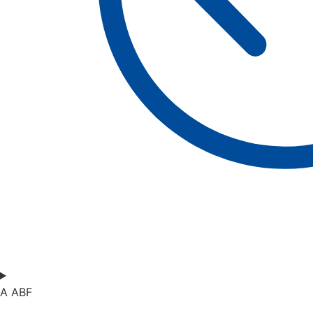
A ABF