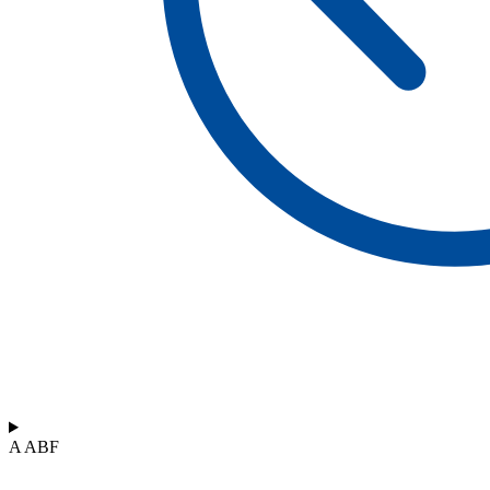
A ABF