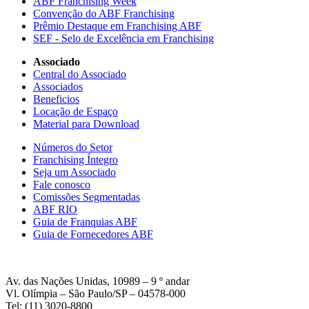
ABF Franchising Week
Convenção do ABF Franchising
Prêmio Destaque em Franchising ABF
SEF - Selo de Excelência em Franchising
Associado
Central do Associado
Associados
Beneficios
Locação de Espaço
Material para Download
Números do Setor
Franchising Íntegro
Seja um Associado
Fale conosco
Comissões Segmentadas
ABF RIO
Guia de Franquias ABF
Guia de Fornecedores ABF
Av. das Nações Unidas, 10989 – 9 º andar
Vl. Olímpia – São Paulo/SP – 04578-000
Tel: (11) 3020-8800