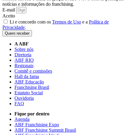
notícias e informações do franchising.
E-mail
Aceito
Li e concordo com os
Termos de Uso
e a
Política de
Privacidade
.
Quero receber
A ABF
Sobre nós
Diretoria
ABF RIO
Regionais
Comitê e comissões
Hall da fama
ABF Educação
Franchising Brasil
Estatuto Social
Ouvidoria
FAQ
Fique por dentro
Agenda
ABF Franchising Expo
ABF Franchising Summit Brasil