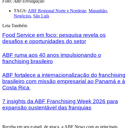
Foto: ABF/Divulgação
TAGS:
ABF Regional Norte e Nordeste
,
Maranhão
,
Negócios
,
São Luís
Leia Também
Food Service em foco: pesquisa revela os
desafios e oportunidades do setor
ABF ruma aos 40 anos impulsionando o
franchising brasileiro
ABF fortalece a internacionalização do franchising
brasileiro com missão empresarial ao Panamá e à
Costa Rica
7 insights da ABF Franchising Week 2026 para
expansão sustentável das franquias
Receba em seu e-mail, de graça, a ABF News com as principais