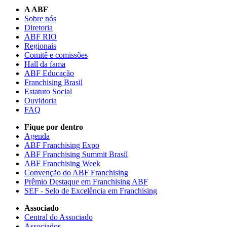
A ABF
Sobre nós
Diretoria
ABF RIO
Regionais
Comitê e comissões
Hall da fama
ABF Educação
Franchising Brasil
Estatuto Social
Ouvidoria
FAQ
Fique por dentro
Agenda
ABF Franchising Expo
ABF Franchising Summit Brasil
ABF Franchising Week
Convenção do ABF Franchising
Prêmio Destaque em Franchising ABF
SEF - Selo de Excelência em Franchising
Associado
Central do Associado
Associados