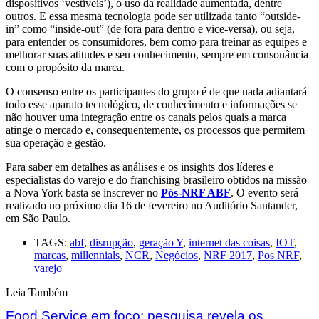
dispositivos ‘vestíveis’), o uso da realidade aumentada, dentre
outros. E essa mesma tecnologia pode ser utilizada tanto “outside-
in” como “inside-out” (de fora para dentro e vice-versa), ou seja,
para entender os consumidores, bem como para treinar as equipes e
melhorar suas atitudes e seu conhecimento, sempre em consonância
com o propósito da marca.
O consenso entre os participantes do grupo é de que nada adiantará
todo esse aparato tecnológico, de conhecimento e informações se
não houver uma integração entre os canais pelos quais a marca
atinge o mercado e, consequentemente, os processos que permitem
sua operação e gestão.
Para saber em detalhes as análises e os insights dos líderes e
especialistas do varejo e do franchising brasileiro obtidos na missão
a Nova York basta se inscrever no
Pós-NRF ABF
. O evento será
realizado no próximo dia 16 de fevereiro no Auditório Santander,
em São Paulo.
TAGS:
abf
,
disrupção
,
geração Y
,
internet das coisas
,
IOT
,
marcas
,
millennials
,
NCR
,
Negócios
,
NRF 2017
,
Pos NRF
,
varejo
Leia Também
Food Service em foco: pesquisa revela os