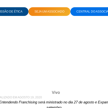
SSÃO DE ÉTICA
SEJA UM ASSOCIADO
CENTRAL DO ASSOCI
DALIDADE PARA ATENDER PÚBLICO DURANTE A PANDEMIA
os ao Vivo: ABF lança
lidade para atender pú
durante a pandemia
UALIZADO EM AGOSTO 19, 2020
Entendendo Franchising será ministrado no dia 27 de agosto e Expa
setembro