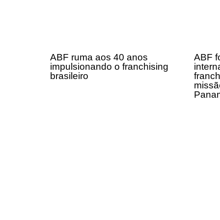
ABF ruma aos 40 anos
ABF fo
impulsionando o franchising
intern
brasileiro
franch
missã
Panam
Receba em seu e-mail, de graça, a 
principais notícias e informaçõe