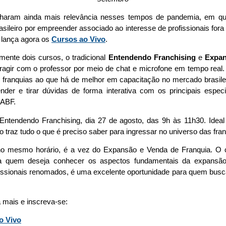
haram ainda mais relevância nesses tempos de pandemia, em que
asileiro por empreender associado ao interesse de profissionais fora
lança agora os
Cursos ao Vivo
.
mente dois cursos, o tradicional
Entendendo Franchising
e
Expan
teragir com o professor por meio de chat e microfone em tempo real.
 franquias ao que há de melhor em capacitação no mercado brasil
nder e tirar dúvidas de forma interativa com os principais especi
 ABF.
 Entendendo Franchising, dia 27 de agosto, das 9h às 11h30. Ide
o traz tudo o que é preciso saber para ingressar no universo das fran
 no mesmo horário, é a vez do Expansão e Venda de Franquia. O c
ra quem deseja conhecer os aspectos fundamentais da expansão 
ofissionais renomados, é uma excelente oportunidade para quem busc
a mais e inscreva-se:
o Vivo