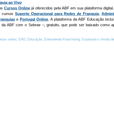
quia ao Vivo
aos
Cursos Online
já oferecidos pela ABF em sua plataforma digital
os cursos
Suporte Operacional para Redes de Franquia
,
Admini
ranquias
e
Portugal Online
. A plataforma da ABF Educação incl
 da ABF com o Sebrae –, gratuito, que pode ser baixado como 
rsos online
,
EAD
,
Educação
,
Entendendo Franchising
,
Expansão e Venda de