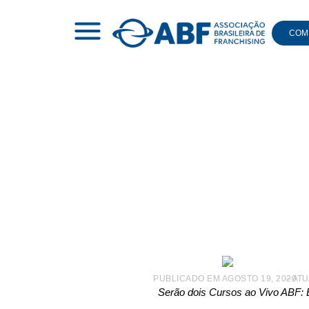
COMI
|
NOTÍCIAS
|
CURSOS AO VIVO: ABF LANÇA NOVA MO
Curs
moda
PUBLICADO EM
AGOSTO 19, 2020
– AT
Serão dois Cursos ao Vivo ABF: 