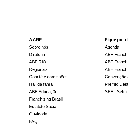
A ABF
Fique por d
Sobre nós
Agenda
Diretoria
ABF Franchi
ABF RIO
ABF Franchi
Regionais
ABF Franch
Comitê e comissões
Convenção 
Hall da fama
Prêmio Des
ABF Educação
SEF - Selo 
Franchising Brasil
Estatuto Social
Ouvidoria
FAQ