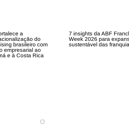
rtalece a
7 insights da ABF Franc
acionalização do
Week 2026 para expan
ising brasileiro com
sustentável das franqui
o empresarial ao
á e à Costa Rica
ABF News com as
s do franchising.
Li e concordo com os
Termos de Uso
e a
Polític