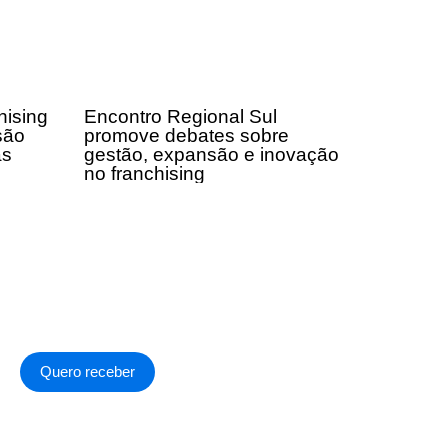
hising
Encontro Regional Sul
são
promove debates sobre
as
gestão, expansão e inovação
no franchising
Quero receber
a de Privacidade
.