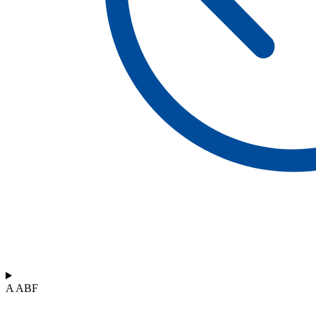
A ABF