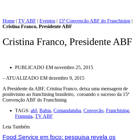
Home
|
TV ABF
|
Eventos
|
15ª Convenção ABF do Franchising
|
Cristina Franco, Presidente ABF
Cristina Franco, Presidente ABF
PUBLICADO EM
novembro 25, 2015
– ATUALIZADO EM dezembro 9, 2015
A Presidente da ABF, Cristina Franco, deixa uma mensagem de
positivismo ao franchising brasileiro, coroando o sucesso da 15ª
Convenção ABF do Franchising
TAGS:
abf
,
Bahia
,
Comandatuba
,
Conveção
,
Franchising
,
Franquia
,
TV ABF
Leia Também
Food Service em foco: pesquisa revela os