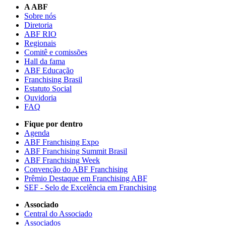
A ABF
Sobre nós
Diretoria
ABF RIO
Regionais
Comitê e comissões
Hall da fama
ABF Educação
Franchising Brasil
Estatuto Social
Ouvidoria
FAQ
Fique por dentro
Agenda
ABF Franchising Expo
ABF Franchising Summit Brasil
ABF Franchising Week
Convenção do ABF Franchising
Prêmio Destaque em Franchising ABF
SEF - Selo de Excelência em Franchising
Associado
Central do Associado
Associados