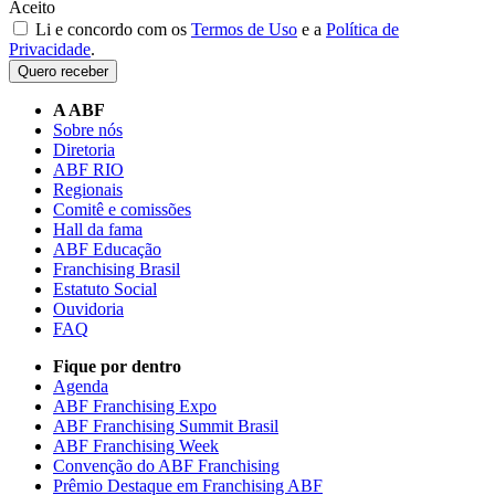
Aceito
Li e concordo com os
Termos de Uso
e a
Política de
Privacidade
.
Quero receber
A ABF
Sobre nós
Diretoria
ABF RIO
Regionais
Comitê e comissões
Hall da fama
ABF Educação
Franchising Brasil
Estatuto Social
Ouvidoria
FAQ
Fique por dentro
Agenda
ABF Franchising Expo
ABF Franchising Summit Brasil
ABF Franchising Week
Convenção do ABF Franchising
Prêmio Destaque em Franchising ABF