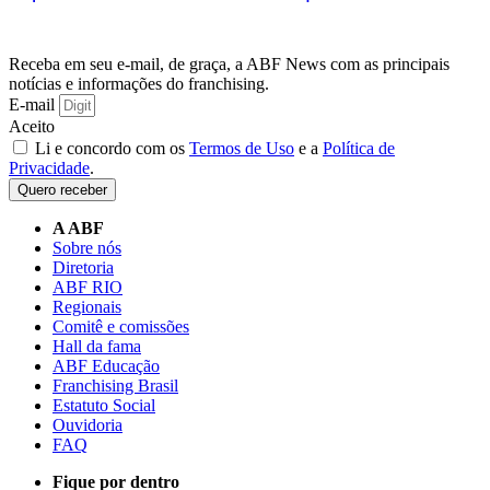
Receba em seu e-mail, de graça, a ABF News com as principais
notícias e informações do franchising.
E-mail
Aceito
Li e concordo com os
Termos de Uso
e a
Política de
Privacidade
.
Quero receber
A ABF
Sobre nós
Diretoria
ABF RIO
Regionais
Comitê e comissões
Hall da fama
ABF Educação
Franchising Brasil
Estatuto Social
Ouvidoria
FAQ
Fique por dentro