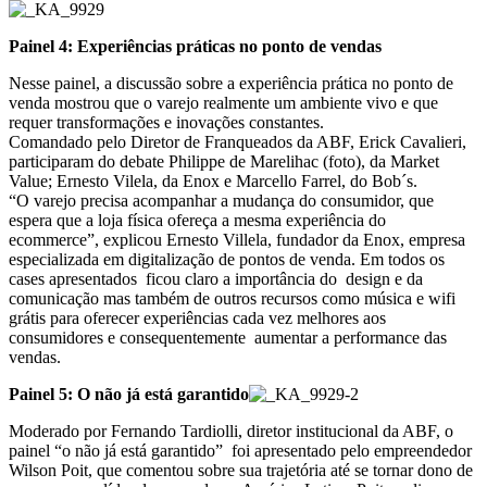
Painel 4: Experiências prá
ticas no ponto de vendas
Nesse painel, a discussão sobre a experiência prática no ponto de
venda mostrou que o varejo realmente um ambiente vivo e que
requer transformações e inovações constantes.
Comandado pelo Diretor de Franqueados da ABF, Erick Cavalieri,
participaram do debate Philippe de Marelihac (foto), da Market
Value; Ernesto Vilela, da Enox e Marcello Farrel, do Bob´s.
“O varejo precisa acompanhar a mudança do consumidor, que
espera que a loja física ofereça a mesma experiência do
ecommerce”, explicou Ernesto Villela, fundador da Enox, empresa
especializada em digitalização de pontos de venda. Em todos os
cases apresentados ficou claro a importância do design e da
comunicação mas também de outros recursos como música e wifi
grátis para oferecer experiências cada vez melhores aos
consumidores e consequentemente aumentar a performance das
vendas.
Painel 5: O não já está garantido
Moderado por Fernando Tardiolli, diretor institucional da ABF, o
painel “o não já está garantido” foi apresentado pelo empreendedor
Wilson Poit, que comentou sobre sua trajetória até se tornar dono de