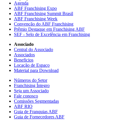
Agenda
ABF Franchising Expo
ABF Franchising Summit Brasil
ABF Franchising Week
Convenção do ABF Franchising
Prêmio Destaque em Franchising ABF
SEF - Selo de Excelência em Franchising
Associado
Central do Associado
Associados
Beneficios
Locação de Espaço
Material para Download
Números do Setor
Franchising Íntegro
Seja um Associado
Fale conosco
Comissões Segmentadas
ABF RIO
Guia de Franquias ABF
Guia de Fornecedores ABF