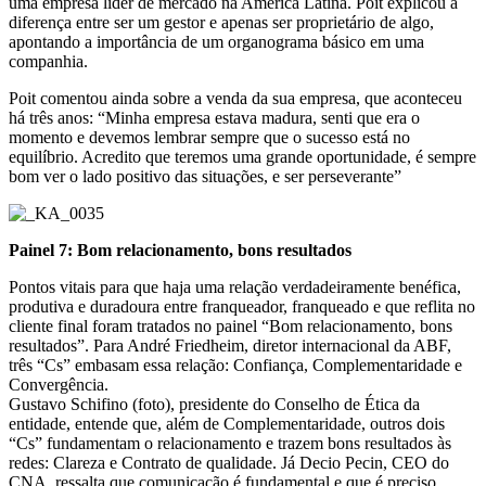
uma empresa líder de mercado na América Latina. Poit explicou a
diferença entre ser um gestor e apenas ser proprietário de algo,
apontando a importância de um organograma básico em uma
companhia.
Poit comentou ainda sobre a venda da sua empresa, que aconteceu
há três anos: “Minha empresa estava madura, senti que era o
momento e devemos lembrar sempre que o sucesso está no
equilíbrio. Acredito que teremos uma grande oportunidade, é sempre
bom ver o lado positivo das situações, e ser perseverante”
Painel 7: Bom relacionamento, bons resultados
Pontos vitais para que haja uma relação verdadeiramente benéfica,
produtiva e duradoura entre franqueador, franqueado e que reflita no
cliente final foram tratados no painel “Bom relacionamento, bons
resultados”. Para André Friedheim, diretor internacional da ABF,
três “Cs” embasam essa relação: Confiança, Complementaridade e
Convergência.
Gustavo Schifino (foto), presidente do Conselho de Ética da
entidade, entende que, além de Complementaridade, outros dois
“Cs” fundamentam o relacionamento e trazem bons resultados às
redes: Clareza e Contrato de qualidade. Já Decio Pecin, CEO do
CNA, ressalta que comunicação é fundamental e que é preciso