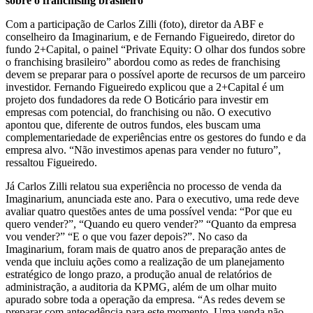
sobre o franchising brasileiro
Com a participação de Carlos Zilli (foto), diretor da ABF e
conselheiro da Imaginarium, e de Fernando Figueiredo, diretor do
fundo 2+Capital, o painel “Private Equity: O olhar dos fundos sobre
o franchising brasileiro” abordou como as redes de franchising
devem se preparar para o possível aporte de recursos de um parceiro
investidor. Fernando Figueiredo explicou que a 2+Capital é um
projeto dos fundadores da rede O Boticário para investir em
empresas com potencial, do franchising ou não. O executivo
apontou que, diferente de outros fundos, eles buscam uma
complementariedade de experiências entre os gestores do fundo e da
empresa alvo. “Não investimos apenas para vender no futuro”,
ressaltou Figueiredo.
Já Carlos Zilli relatou sua experiência no processo de venda da
Imaginarium, anunciada este ano. Para o executivo, uma rede deve
avaliar quatro questões antes de uma possível venda: “Por que eu
quero vender?”, “Quando eu quero vender?” “Quanto da empresa
vou vender?” “E o que vou fazer depois?”. No caso da
Imaginarium, foram mais de quatro anos de preparação antes de
venda que incluiu ações como a realização de um planejamento
estratégico de longo prazo, a produção anual de relatórios de
administração, a auditoria da KPMG, além de um olhar muito
apurado sobre toda a operação da empresa. “As redes devem se
preparar com antecedência para este momento. Uma venda não