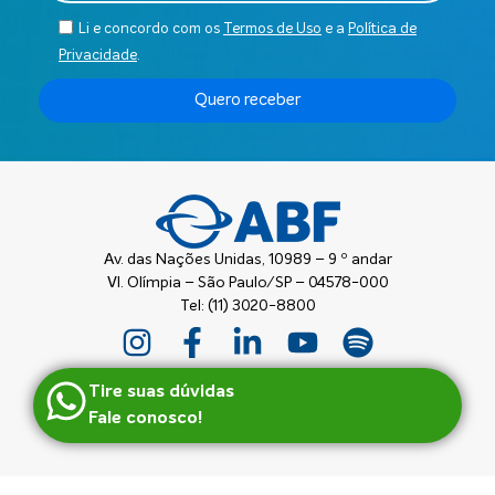
Li e concordo com os
Termos de Uso
e a
Política de
Privacidade
.
Quero receber
Av. das Nações Unidas, 10989 – 9 º andar
Vl. Olímpia – São Paulo/SP – 04578-000
Tel: (11) 3020-8800
Tire suas dúvidas
Fale conosco!