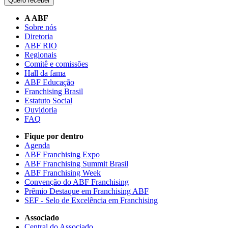
Quero receber
A ABF
Sobre nós
Diretoria
ABF RIO
Regionais
Comitê e comissões
Hall da fama
ABF Educação
Franchising Brasil
Estatuto Social
Ouvidoria
FAQ
Fique por dentro
Agenda
ABF Franchising Expo
ABF Franchising Summit Brasil
ABF Franchising Week
Convenção do ABF Franchising
Prêmio Destaque em Franchising ABF
SEF - Selo de Excelência em Franchising
Associado
Central do Associado