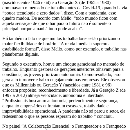
(nascidos entre 1946 e 64) e a Geração X (de 1965 a 1980)
dominavam o mercado de trabalho antes da Covid-19, quando havia
“pouca tecnologia e zero dados”, disse. Com a pandemia, esse
quadro mudou. De acordo com Mello, “todo mundo ficou com
aquela sensação de que olhar para o futuro não é somente o
principal porque amanhã tudo pode acabar”.
Há também o fato de que muitos trabalhadores estão priorizando
maior flexibilidade de horário. “A renda imediata superou a
estabilidade formal”, disse Mello, como por exemplo, o trabalho nas
plataformas digitais.
Segundo o executivo, houve um choque geracional no mercado de
trabalho. Enquanto gestores de gerações anteriores olhavam para a
constância, os jovens priorizam autonomia. Como resultado, isso
gera alto turnover e baixo engajamento nas empresas. Ele observou
que os Millennials ou Geração Y (nascidos entre 1981 e 96)
enfocam propósito, reconhecimento e liberdade. Já a Geração Z (de
1997 a 2012) almeja velocidade, autonomia e liberdade.
“Profissionais buscaram autonomia, pertencimento e segurança,
enquanto empresários enfrentaram escassez, rotatividade e
imprevisibilidade operacional. A pandemia não só parou o setor, ela
redesenhou o que as pessoas esperam do trabalho “ concluiu.
No painel “A Colaboração Essencial: o Franqueador e o Franquedo