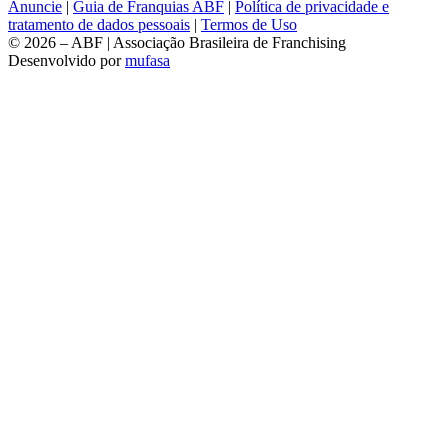
Anuncie
|
Guia de Franquias ABF
|
Política de privacidade e
tratamento de dados pessoais
|
Termos de Uso
© 2026 – ABF | Associação Brasileira de Franchising
Desenvolvido por
mufasa