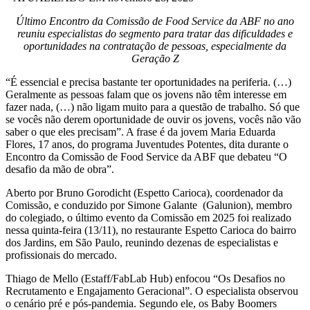
Último Encontro da Comissão de Food Service da ABF no ano
reuniu especialistas do segmento para tratar das dificuldades e
oportunidades na contratação de pessoas, especialmente da
Geração Z
“É essencial e precisa bastante ter oportunidades na periferia. (…)
Geralmente as pessoas falam que os jovens não têm interesse em
fazer nada, (…) não ligam muito para a questão de trabalho. Só que
se vocês não derem oportunidade de ouvir os jovens, vocês não vão
saber o que eles precisam”. A frase é da jovem Maria Eduarda
Flores, 17 anos, do programa Juventudes Potentes, dita durante o
Encontro da Comissão de Food Service da ABF que debateu “O
desafio da mão de obra”.
Aberto por Bruno Gorodicht (Espetto Carioca), coordenador da
Comissão, e conduzido por Simone Galante (Galunion), membro
do colegiado, o último evento da Comissão em 2025 foi realizado
nessa quinta-feira (13/11), no restaurante Espetto Carioca do bairro
dos Jardins, em São Paulo, reunindo dezenas de especialistas e
profissionais do mercado.
Thiago de Mello (Estaff/FabLab Hub) enfocou “Os Desafios no
Recrutamento e Engajamento Geracional”. O especialista observou
o cenário pré e pós-pandemia. Segundo ele, os Baby Boomers