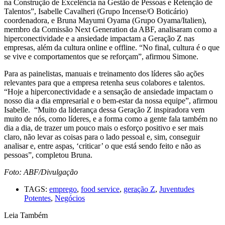
na Construção de Excelência na Gestão de Pessoas e Retenção de
Talentos”, Isabelle Cavalheri (Grupo Incense/O Boticário)
coordenadora, e Bruna Mayumi Oyama (Grupo Oyama/Italien),
membro da Comissão Next Generation da ABF, analisaram como a
hiperconectividade e a ansiedade impactam a Geração Z nas
empresas, além da cultura online e offline. “No final, cultura é o que
se vive e comportamentos que se reforçam”, afirmou Simone.
Para as painelistas, manuais e treinamento dos líderes são ações
relevantes para que a empresa retenha seus colabores e talentos.
“Hoje a hiperconectividade e a sensação de ansiedade impactam o
nosso dia a dia empresarial e o bem-estar da nossa equipe”, afirmou
Isabelle. “Muito da liderança dessa Geração Z inspiradora vem
muito de nós, como líderes, e a forma como a gente fala também no
dia a dia, de trazer um pouco mais o esforço positivo e ser mais
claro, não levar as coisas para o lado pessoal e, sim, conseguir
analisar e, entre aspas, ‘criticar’ o que está sendo feito e não as
pessoas”, completou Bruna.
Foto: ABF/Divulgação
TAGS:
emprego
,
food service
,
geração Z
,
Juventudes
Potentes
,
Negócios
Leia Também