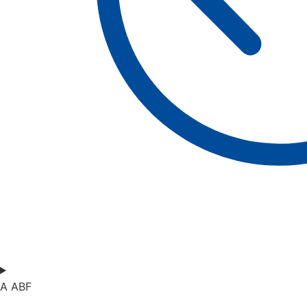
A ABF