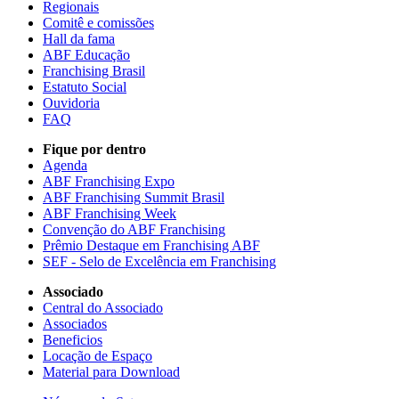
Regionais
Comitê e comissões
Hall da fama
ABF Educação
Franchising Brasil
Estatuto Social
Ouvidoria
FAQ
Fique por dentro
Agenda
ABF Franchising Expo
ABF Franchising Summit Brasil
ABF Franchising Week
Convenção do ABF Franchising
Prêmio Destaque em Franchising ABF
SEF - Selo de Excelência em Franchising
Associado
Central do Associado
Associados
Beneficios
Locação de Espaço
Material para Download