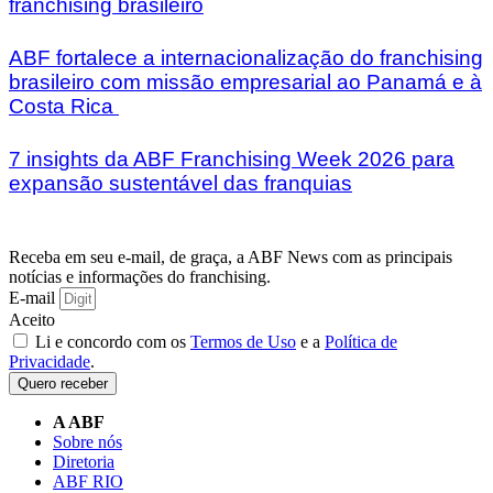
franchising brasileiro
ABF fortalece a internacionalização do franchising
brasileiro com missão empresarial ao Panamá e à
Costa Rica
7 insights da ABF Franchising Week 2026 para
expansão sustentável das franquias
Receba em seu e-mail, de graça, a ABF News com as principais
notícias e informações do franchising.
E-mail
Aceito
Li e concordo com os
Termos de Uso
e a
Política de
Privacidade
.
Quero receber
A ABF
Sobre nós
Diretoria
ABF RIO