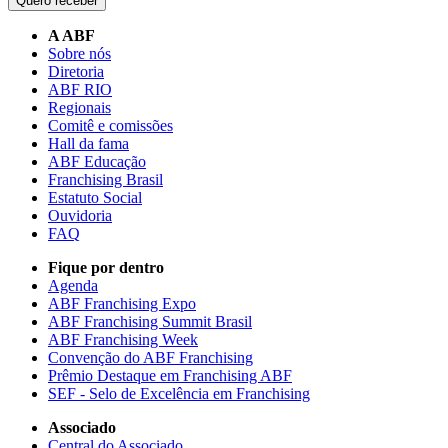
Quero receber
A ABF
Sobre nós
Diretoria
ABF RIO
Regionais
Comitê e comissões
Hall da fama
ABF Educação
Franchising Brasil
Estatuto Social
Ouvidoria
FAQ
Fique por dentro
Agenda
ABF Franchising Expo
ABF Franchising Summit Brasil
ABF Franchising Week
Convenção do ABF Franchising
Prêmio Destaque em Franchising ABF
SEF - Selo de Excelência em Franchising
Associado
Central do Associado