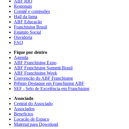
ABF RIO
Regionais
Comitê e comissões
Hall da fama
ABF Educação
Franchising Brasil
Estatuto Social
Ouvidoria
FAQ
Fique por dentro
Agenda
ABF Franchising Expo
ABF Franchising Summit Brasil
ABF Franchising Week
Convenção do ABF Franchising
Prêmio Destaque em Franchising ABF
SEF - Selo de Excelência em Franchising
Associado
Central do Associado
Associados
Beneficios
Locação de Espaço
Material para Download