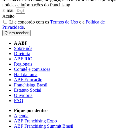
notícias e informações do franchising.
E-mail
Aceito
Li e concordo com os
Termos de Uso
e a
Política de
Privacidade
.
Quero receber
A ABF
Sobre nós
Diretoria
ABF RIO
Regionais
Comitê e comissões
Hall da fama
ABF Educação
Franchising Brasil
Estatuto Social
Ouvidoria
FAQ
Fique por dentro
Agenda
ABF Franchising Expo
ABF Franchising Summit Brasil