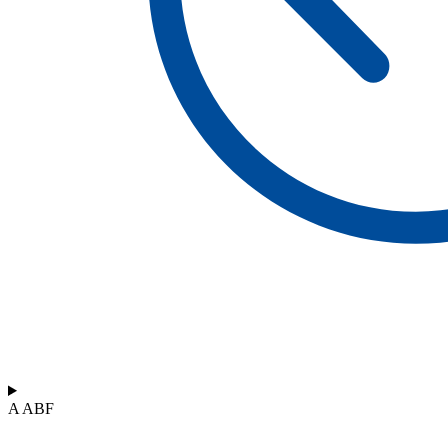
A ABF