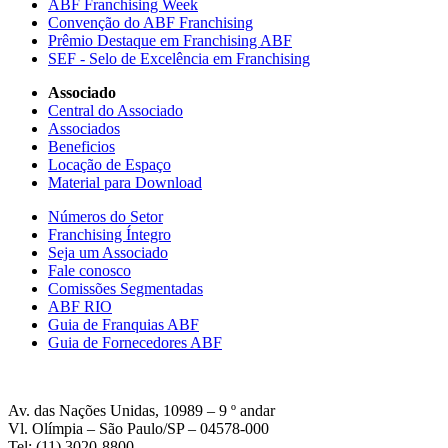
ABF Franchising Week
Convenção do ABF Franchising
Prêmio Destaque em Franchising ABF
SEF - Selo de Excelência em Franchising
Associado
Central do Associado
Associados
Beneficios
Locação de Espaço
Material para Download
Números do Setor
Franchising Íntegro
Seja um Associado
Fale conosco
Comissões Segmentadas
ABF RIO
Guia de Franquias ABF
Guia de Fornecedores ABF
Av. das Nações Unidas, 10989 – 9 º andar
Vl. Olímpia – São Paulo/SP – 04578-000
Tel: (11) 3020-8800